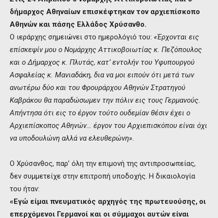
δήμαρχος Αθηναίων επισκέφτηκαν τον αρχιεπίσκοπο
Αθηνών και πάσης Ελλάδος Χρύσανθο.
Ο ιεράρχης σημειώνει στο ημε­ρολόγιό του:
«Έρχονται εις
επίσκεψίν μου ο Νομάρχης Αττικοβοιωτίας κ. Πεζόπουλος
και ο Δήμαρχος κ. Πλυτάς, κατ’ εντολήν του Υφυπουργού
Ασφαλείας κ. Μανιαδάκη, δια να μοι ειπούν ότι μετά των
ανωτέρω δύο και του Φρουράρχου Αθηνών Στρατηγού
Καβράκου θα παραδώσωμεν την πόλιν εις τους Γερμανούς.
Απήντησα ότι εις το έργον τούτο ουδεμίαν θέσιν έχει ο
Αρχιεπίσκοπος Αθηνών… έργον του Αρχιεπισκόπου είναι όχι
να υποδουλώνη αλλά να ελευθερώνη»
.
Ο Χρύσανθος, παρ’ όλη την επιμονή της αντιπροσωπείας,
δεν συμμετείχε στην επιτροπή υποδοχής. Η δικαιολογία
του ήταν:
«
Εγώ είμαι πνευματικός αρχηγός της πρωτευούσης,
οι
επερχόμενοι Γερμανοί και οι σύμμαχοι αυτών είναι