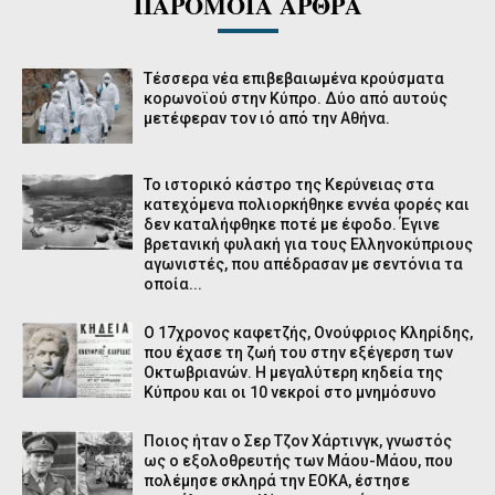
ΠΑΡΟΜΟΙΑ ΑΡΘΡΑ
Τέσσερα νέα επιβεβαιωμένα κρούσματα
κορωνοϊού στην Κύπρο. Δύο από αυτούς
μετέφεραν τον ιό από την Αθήνα.
Το ιστορικό κάστρο της Κερύνειας στα
κατεχόμενα πολιορκήθηκε εννέα φορές και
δεν καταλήφθηκε ποτέ με έφοδο. Έγινε
βρετανική φυλακή για τους Ελληνοκύπριους
αγωνιστές, που απέδρασαν με σεντόνια τα
οποία...
Ο 17χρονος καφετζής, Ονούφριος Κληρίδης,
που έχασε τη ζωή του στην εξέγερση των
Οκτωβριανών. Η μεγαλύτερη κηδεία της
Κύπρου και οι 10 νεκροί στο μνημόσυνο
Ποιος ήταν ο Σερ Τζον Χάρτινγκ, γνωστός
ως ο εξολοθρευτής των Μάου-Μάου, που
πολέμησε σκληρά την ΕΟΚΑ, έστησε