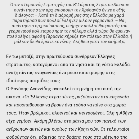
Όταν ο Γερμανός Στρα­τηγός του Β’ Σώματος Στρατού Stumme
συνάντησε στην αρχιεπισκοπή τον Χρύσανθο έγινε ο εξής
διάλογος: – Κατά τη διαδρομή μας στην Ελλάδα με χαρά
παρατήρησα πως πολλοί Έλληνες μιλούν γερμανικά. – Ναι,
απάντησε ο αρχιεπίσκοπος, υπήρχαν πολλοί θαυ­μαστές του
γερμανικού πολιτισμού πριν τον πόλεμο αλλά τώρα θα έμειναν
πολύ ολίγοι, αφού η Γερμανία κήρυξε τον πόλεμο στην Ελλάδα, ή
μάλλον δε θα έμεινε κανένας. Αλήθεια γιατί τον εκήρυξε;
Εν τω μεταξύ, στην πρωτεύουσα συνέρρεαν Έλληνες
στρατιώτες, καταγόμενοι από τα νησιά και τη νότιο Ελλάδα,
αναζητώντας εναγωνίως ένα μέσο επιστροφής στις
ιδιαίτερες πατρίδες τους.
Ο Θανάσης Αναννίδης ανακαλεί στη μνήμη του αυτή την
εικόνα:
«Οι Έλληνες στρατιώτες μαζεύονταν στα καφενεία
και προσπαθούσαν να βρουν ένα τρόπο να πάνε στα χωριά
τους. Ήταν βρώμικοι, ελεεινοί και πεινασμένοι. Όλη η Αθήνα
είχε γεμίσει. Ακόμη βλέπω στα μάτια μου τον πανικό των
ανθρώπων αυτών και κυρίως των Κρητικών. Οι τελευταίοι
φοβούνταν ότι, εξαιτίας της δράσης τους στο μέτωπο της