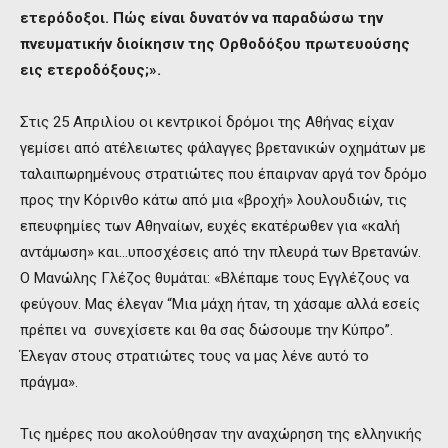
ετερόδοξοι. Πώς είναι δυνατόν να παραδώσω την
πνευματικήν διοίκησιν της Ορθοδόξου πρωτευούσης
εις ετεροδόξους;
».
Στις 25 Απριλίου οι κεντρικοί δρόμοι της Αθήνας είχαν
γεμίσει από ατέλειωτες φάλαγγες βρετανικών οχημάτων με
ταλαιπωρημένους στρατιώτες που έπαιρναν αργά τον δρόμο
προς την Κόρινθο κάτω από μια «βροχή» λουλουδιών, τις
επευφημίες των Αθηναίων, ευχές εκατέρωθεν για «καλή
αντάμωση» και…υποσχέσεις από την πλευρά των Βρετανών.
Ο Μανώλης Γλέζος θυμάται: «Βλέπαμε τους Εγγλέζους να
φεύγουν. Μας έλεγαν “Mια μάχη ήταν, τη χάσαμε αλλά εσείς
πρέπει να συνεχίσετε και θα σας δώσουμε την Κύπρο”.
Έλεγαν στους στρατιώτες τους να μας λένε αυτό το
πράγμα».
Τις ημέρες που ακολούθησαν την αναχώρηση της ελληνικής