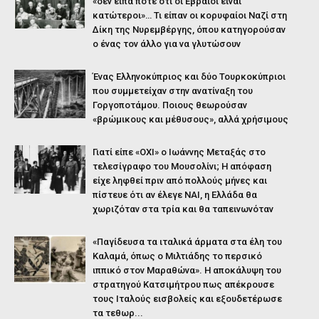
«δεν είπα ποτέ ότι οι Εβραίοι είναι
κατώτεροι»… Τι είπαν οι κορυφαίοι Ναζί στη
Δίκη της Νυρεμβέργης, όπου κατηγορούσαν
ο ένας τον άλλο για να γλυτώσουν
Ένας Ελληνοκύπριος και δύο Τουρκοκύπριοι
που συμμετείχαν στην ανατίναξη του
Γοργοποτάμου. Ποιους θεωρούσαν
«βρώμικους και μέθυσους», αλλά χρήσιμους
Γιατί είπε «ΟΧΙ» ο Ιωάννης Μεταξάς στο
τελεσίγραφο του Μουσολίνι; Η απόφαση
είχε ληφθεί πριν από πολλούς μήνες και
πίστευε ότι αν έλεγε ΝΑΙ, η Ελλάδα θα
χωριζόταν στα τρία και θα ταπεινωνόταν
«Παγίδευσα τα ιταλικά άρματα στα έλη του
Καλαμά, όπως ο Μιλτιάδης το περσικό
ιππικό στον Μαραθώνα». Η αποκάλυψη του
στρατηγού Κατσιμήτρου πως απέκρουσε
τους Ιταλούς εισβολείς και εξουδετέρωσε
τα τεθωρ...