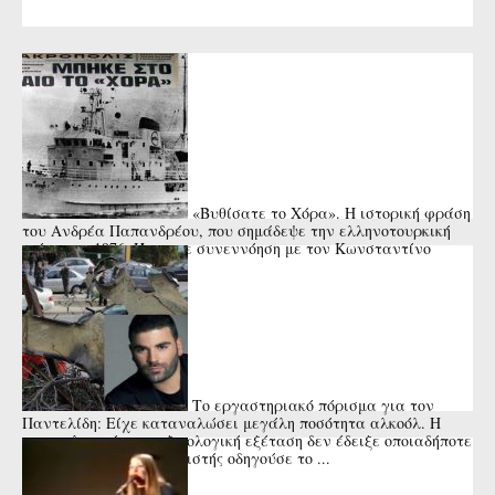
«Βυθίσατε το Χόρα». Η ιστορική φράση
του Ανδρέα Παπανδρέου, που σημάδεψε την ελληνοτουρκική
κρίση του 1976. Ήταν σε συνεννόηση με τον Κωνσταντίνο
Καραμανλή ή όχι; ...
Το εργαστηριακό πόρισμα για τον
Παντελίδη: Είχε καταναλώσει μεγάλη ποσότητα αλκοόλ. Η
αιματολογική και τοξικολογική εξέταση δεν έδειξε οποιαδήποτε
άλλη ουσία. Ο τραγουδιστής οδηγούσε το ...