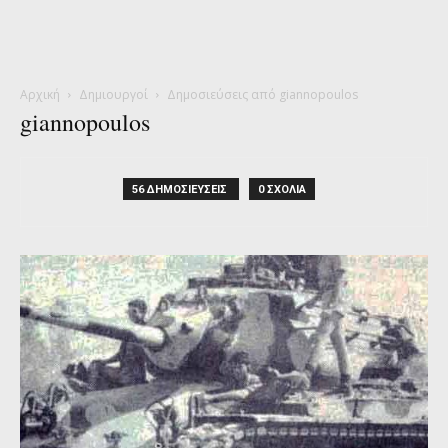
Αρχική
Δημιουργοί
Δημοσιεύσεις από giannopoulos
giannopoulos
56 ΔΗΜΟΣΙΕΥΣΕΙΣ
0 ΣΧΟΛΙΑ