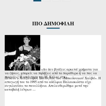
ΠΙΟ ΔΗΜΟΦΙΛΗ
«Αν δεν βγάζεις αρκετά χρήματα για
να ζήσεις, μπορείς να πηδήξεις από το παράθυρο ή να πας να
πνιγείς»! Η απάντηση της Μ. Κάλας στη ...
Πέθανε ο Αλέξανδρος Χαΐτογλου του «Μακεδονικού Χαλβά». Η
απαγωγή του το 1995 από τα αδέλφια Παλαιοκώστα είχε
συγκλονίσει το πανελλήνιο. Απελευθερώθηκε μετά την
καταβολή λύτρων ...