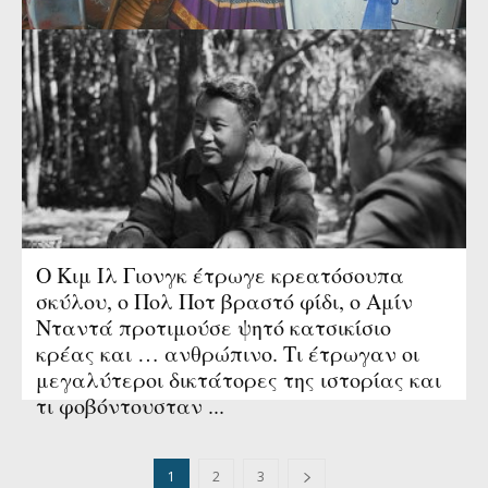
O αυτοκράτορας που έκοψε τα
προκλητικά φορολογικά προνόμια της
εκκλησίας. Γιατί ο Βασίλειος ο
Βουλγαροκτόνος συγκρούστηκε για την
περιουσία των μοναστηριών
Ο Κιμ Ιλ Γιονγκ έτρωγε κρεατόσουπα
σκύλου, ο Πολ Ποτ βραστό φίδι, ο Αμίν
Νταντά προτιμούσε ψητό κατσικίσιο
κρέας και … ανθρώπινο. Τι έτρωγαν οι
μεγαλύτεροι δικτάτορες της ιστορίας και
τι φοβόντουσταν ...
1
2
3