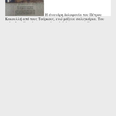
Η άνανδρη δολοφονία του Πέτρου
Κακουλλή από τους Τούρκους, ενώ μάζευε σαλιγκάρια. Του
φώναξαν άλτ,σήκωσε τα χέρια ψηλά και τον εκτέλεσαν εν
ψυχρώ. Το ...