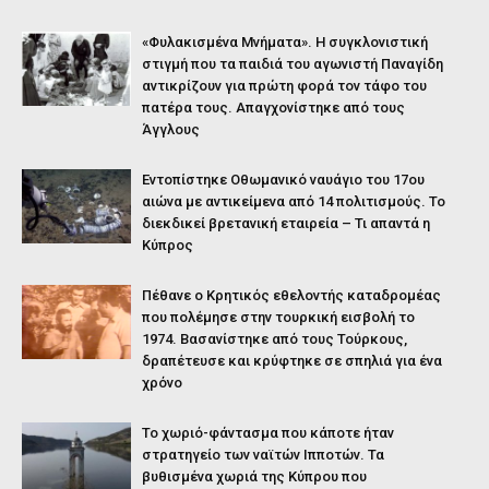
«Φυλακισμένα Μνήματα». Η συγκλονιστική
στιγμή που τα παιδιά του αγωνιστή Παναγίδη
αντικρίζουν για πρώτη φορά τον τάφο του
πατέρα τους. Απαγχονίστηκε από τους
Άγγλους
Εντοπίστηκε Οθωμανικό ναυάγιο του 17ου
αιώνα με αντικείμενα από 14 πολιτισμούς. Το
διεκδικεί βρετανική εταιρεία – Τι απαντά η
Κύπρος
Πέθανε ο Κρητικός εθελοντής καταδρομέας
που πολέμησε στην τουρκική εισβολή το
1974. Βασανίστηκε από τους Τούρκους,
δραπέτευσε και κρύφτηκε σε σπηλιά για ένα
χρόνο
Το χωριό-φάντασμα που κάποτε ήταν
στρατηγείο των ναϊτών Ιπποτών. Τα
βυθισμένα χωριά της Κύπρου που