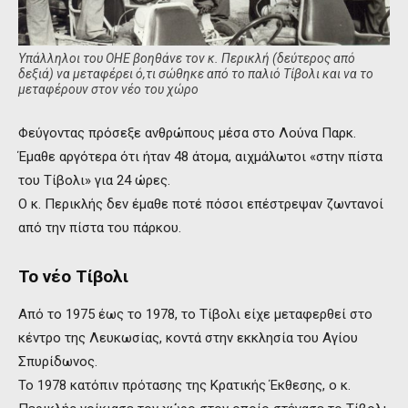
Υπάλληλοι του ΟΗΕ βοηθάνε τον κ. Περικλή (δεύτερος από
δεξιά) να μεταφέρει ό,τι σώθηκε από το παλιό Τίβολι και να το
μεταφέρουν στον νέο του χώρο
Φεύγοντας πρόσεξε ανθρώπους μέσα στο Λούνα Παρκ.
Έμαθε αργότερα ότι ήταν 48 άτομα, αιχμάλωτοι «στην πίστα
του Τίβολι» για 24 ώρες.
Ο κ. Περικλής δεν έμαθε ποτέ πόσοι επέστρεψαν ζωντανοί
από την πίστα του πάρκου.
Το νέο Τίβολι
Από το 1975 έως το 1978, το Τίβολι είχε μεταφερθεί στο
κέντρο της Λευκωσίας, κοντά στην εκκλησία του Αγίου
Σπυρίδωνος.
Το 1978 κατόπιν πρότασης της Κρατικής Έκθεσης, ο κ.