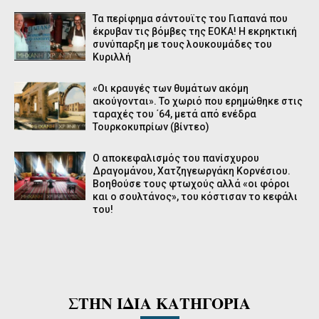
Τα περίφημα σάντουϊτς του Γιαπανά που
έκρυβαν τις βόμβες της ΕΟΚΑ! Η εκρηκτική
συνύπαρξη με τους λουκουμάδες του
Κυριλλή
«Οι κραυγές των θυμάτων ακόμη
ακούγονται». Το χωριό που ερημώθηκε στις
ταραχές του ΄64, μετά από ενέδρα
Τουρκοκυπρίων (βίντεο)
Ο αποκεφαλισμός του πανίσχυρου
Δραγομάνου, Χατζηγεωργάκη Κορνέσιου.
Βοηθούσε τους φτωχούς αλλά «οι φόροι
και ο σουλτάνος», του κόστισαν το κεφάλι
του!
ΣΤΗΝ ΙΔΙΑ ΚΑΤΗΓΟΡΙΑ