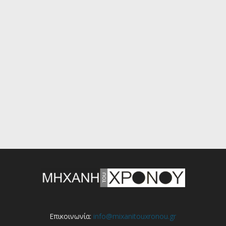
Επικοινωνία:
info@mixanitouxronou.gr