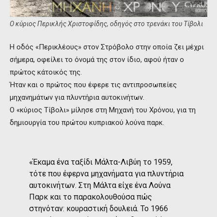
Ο κύριος Περικλής Χριστοφίδης, οδηγός στο τρενάκι του Τίβολι
Η οδός «Περικλέους» στον Στρόβολο στην οποία ζει μέχρι
σήμερα, οφείλει το όνομά της στον ίδιο, αφού ήταν ο
πρώτος κάτοικός της.
Ήταν και ο πρώτος που έφερε τις αντιπροσωπείες
μηχανημάτων για πλυντήρια αυτοκινήτων.
Ο «κύριος Τίβολι» μίλησε στη Μηχανή του Χρόνου, για τη
δημιουργία του πρώτου κυπριακού λούνα παρκ.
«Έκαμα ένα ταξίδι Μάλτα-Λιβύη το 1959,
τότε που έφερνα μηχανήματα για πλυντήρια
αυτοκινήτων. Στη Μάλτα είχε ένα Λούνα
Παρκ και το παρακολουθούσα πώς
στηνόταν: κουραστική δουλειά. Το 1966