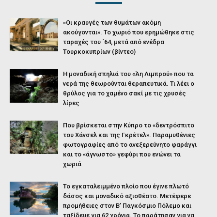
«Οι κραυγές των θυμάτων ακόμη
ακούγονται». Το χωριό που ερημώθηκε στις
ταραχές του ΄64, μετά από ενέδρα
Τουρκοκυπρίων (βίντεο)
Η μοναδική σπηλιά του «Άη Λιμπρού» που τα
νερά της θεωρούνται θεραπευτικά. Τι λέει ο
θρύλος για το χαμένο σακί με τις χρυσές
λίρες
Που βρίσκεται στην Κύπρο το «δεντρόσπιτο
του Χάνσελ και της Γκρέτελ». Παραμυθένιες
φωτογραφίες από το ανεξερεύνητο φαράγγι
και το «άγνωστο» γεφύρι που ενώνει τα
χωριά
Το εγκαταλειμμένο πλοίο που έγινε πλωτό
δάσος και μοναδικό αξιοθέατο. Μετέφερε
προμήθειες στον Β’ Παγκόσμιο Πόλεμο και
ταξίδευε για 62 χρόνια. Το παράτησαν για να