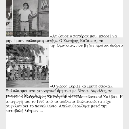
«Αν ζούσε ο πατέρας μου, μπορεί να
μην ήμουν ποδοσφαιριστής». Ο Σωτήρης Καϊάφας, το
αναντικατάστατο 9άρι της Ομόνοιας, που βγήκε πρώτος σκόρερ
της Ευρώπης και ...
«Ο χώρος μύριζε καμμένη σάρκα».
Ξυλοδαρμοί στα γεννητικά όργανα με βίτσα. Ακράδες, το
κυπριακό Νταχάου των εγκλωβισμένων.
Πέθανε ο Αλέξανδρος Χαΐτογλου του «Μακεδονικού Χαλβά». Η
απαγωγή του το 1995 από τα αδέλφια Παλαιοκώστα είχε
συγκλονίσει το πανελλήνιο. Απελευθερώθηκε μετά την
καταβολή λύτρων ...