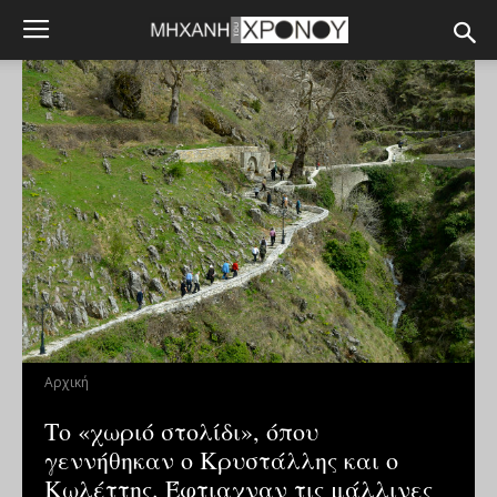
Αρχική
Το «χωριό στολίδι», όπου
γεννήθηκαν ο Κρυστάλλης και ο
Κωλέττης. Έφτιαχναν τις μάλλινες