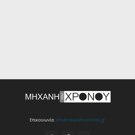
Επικοινωνία:
info@mixanitouxronou.gr