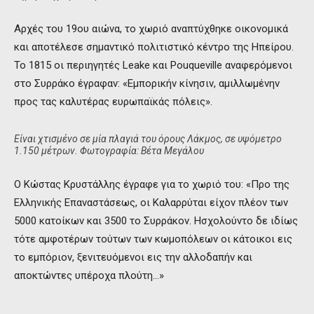
Αρχές του 19ου αιώνα, το χωριό αναπτύχθηκε οικονομικά
και αποτέλεσε σημαντικό πολιτιστικό κέντρο της Ηπείρου.
Το 1815 οι περιηγητές Leake και Pouqueville αναφερόμενοι
στο Συρράκο έγραφαν: «Εμπορικήν κίνησιν, αμιλλωμένην
προς τας καλυτέρας ευρωπαϊκάς πόλεις».
Είναι χτισμένο σε μία πλαγιά του όρους Λάκμος, σε υψόμετρο
1.150 μέτρων. Φωτογραφία: Βέτα Μεγάλου
Ο Κώστας Κρυστάλλης έγραφε για το χωριό του: «Προ της
Ελληνικής Επαναστάσεως, οι Καλαρρύται είχον πλέον των
5000 κατοίκων και 3500 το Συρράκον. Ησχολούντο δε ιδίως
τότε αμφοτέρων τούτων των κωμοπόλεων οι κάτοικοι εις
το εμπόριον, ξενιτευόμενοι εις την αλλοδαπήν και
αποκτώντες υπέροχα πλούτη…»