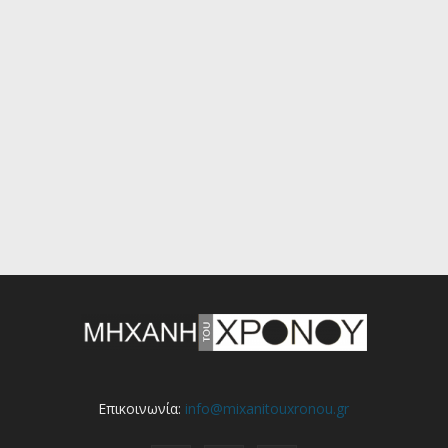
Επικοινωνία:
info@mixanitouxronou.gr