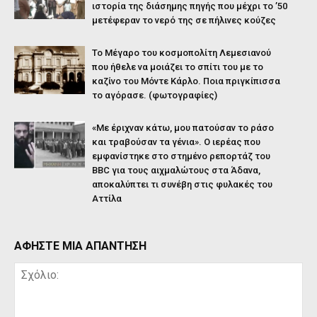
ιστορία της διάσημης πηγής που μέχρι το ’50
μετέφεραν το νερό της σε πήλινες κούζες
Το Μέγαρο του κοσμοπολίτη Λεμεσιανού
που ήθελε να μοιάζει το σπίτι του με το
καζίνο του Μόντε Κάρλο. Ποια πριγκίπισσα
το αγόρασε. (φωτογραφίες)
«Με έριχναν κάτω, μου πατούσαν το ράσο
και τραβούσαν τα γένια». Ο ιερέας που
εμφανίστηκε στο στημένο ρεπορτάζ του
BBC για τους αιχμαλώτους στα Άδανα,
αποκαλύπτει τι συνέβη στις φυλακές του
Αττίλα
ΑΦΗΣΤΕ ΜΙΑ ΑΠΑΝΤΗΣΗ