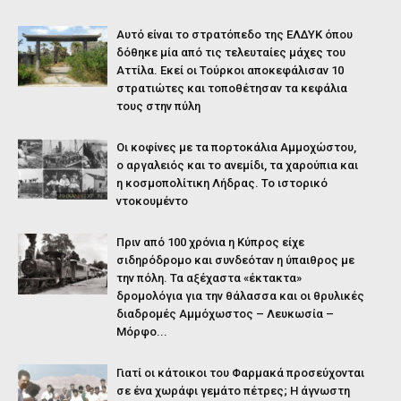
Αυτό είναι το στρατόπεδο της ΕΛΔΥΚ όπου
δόθηκε μία από τις τελευταίες μάχες του
Αττίλα. Εκεί οι Τούρκοι αποκεφάλισαν 10
στρατιώτες και τοποθέτησαν τα κεφάλια
τους στην πύλη
Οι κοφίνες με τα πορτοκάλια Αμμοχώστου,
ο αργαλειός και το ανεμίδι, τα χαρούπια και
η κοσμοπολίτικη Λήδρας. Το ιστορικό
ντοκουμέντο
Πριν από 100 χρόνια η Κύπρος είχε
σιδηρόδρομο και συνδεόταν η ύπαιθρος με
την πόλη. Τα αξέχαστα «έκτακτα»
δρομολόγια για την θάλασσα και οι θρυλικές
διαδρομές Αμμόχωστος – Λευκωσία –
Μόρφο...
Γιατί οι κάτοικοι του Φαρμακά προσεύχονται
σε ένα χωράφι γεμάτο πέτρες; Η άγνωστη