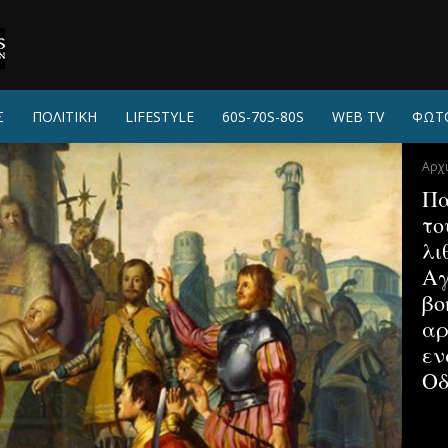
Σ
ΠΟΛΙΤΙΚΗ
LIFESTYLE
60S-70S-80S
WEB TV
ΦΩΤ
Αρχ
Πα
το
λι
Αγ
βο
αρ
εν
Οδ