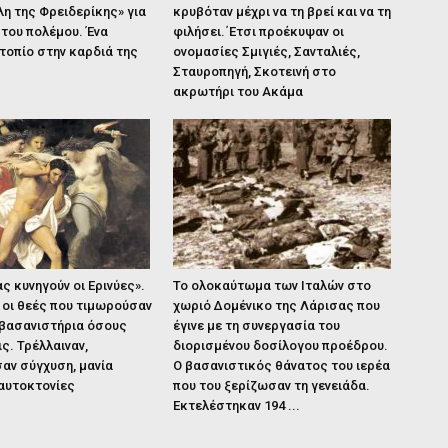
η της Φρειδερίκης» για
κρυβόταν μέχρι να τη βρεί και να τη
του πολέμου. Ένα
φιλήσει.΄Ετσι προέκυψαν οι
τοπίο στην καρδιά της
ονομασίες Σμιγιές, Σανταλιές,
Σταυροπηγή, Σκοτεινή στο
ακρωτήρι του Ακάμα
 κυνηγούν οι Ερινύες».
Το ολοκαύτωμα των Ιταλών στο
 οι θεές που τιμωρούσαν
χωριό Δομένικο της Λάρισας που
 βασανιστήρια όσους
έγινε με τη συνεργασία του
ις. Τρέλλαιναν,
διορισμένου δοσίλογου προέδρου.
αν σύγχυση, μανία
Ο βασανιστικός θάνατος του ιερέα
αυτοκτονίες
που του ξερίζωσαν τη γενειάδα.
Εκτελέστηκαν 194 ...