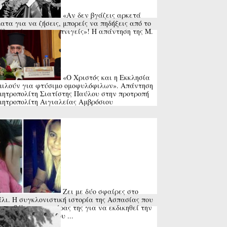
«Αν δεν βγάζεις αρκετά
ατα για να ζήσεις, μπορείς να πηδήξεις από το
θυρο ή να πας να πνιγείς»! Η απάντηση της Μ.
ς στη ...
«Ο Χριστός και η Εκκλησία
μιλούν για φτύσιμο ομοφυλόφιλων». Απάντηση
μητροπολίτη Σιατίστης Παύλου στην προτροπή
μητροπολίτη Αιγιαλείας Αμβρόσιου
Ζει με δύο σφαίρες στο
λι. Η συγκλονιστική ιστορία της Ασπασίας που
πυροβόλησε ο πατέρας της για να εκδικηθεί την
ιαστάσει σύζυγό του ...