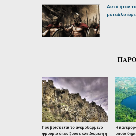
Αυτό ήταν τ
μέταλλο έφτ
ΠΑΡΟ
Που βρίσκεται το ανεμοδαρμένο
Η πανέμορφ
φρούριο όπου ζούσε κλειδωμένη η
οποία δημι