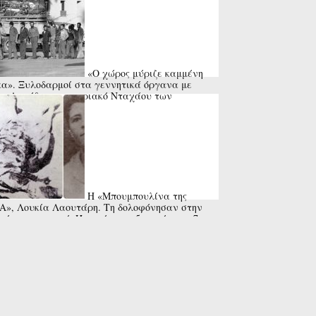
«Ο χώρος μύριζε καμμένη
α». Ξυλοδαρμοί στα γεννητικά όργανα με
α. Ακράδες, το κυπριακό Νταχάου των
ωβισμένων.
Η «Μπουμπουλίνα της
», Λουκία Λαουτάρη. Τη δολοφόνησαν στην
εία του χωριού. Ήταν έγκυος 5 μηνών στο 7ο
ί της. Το τραγούδι της Μαρινέλλας