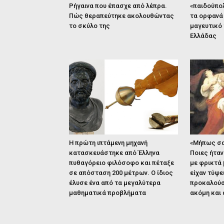
Ρήγαινα που έπασχε από λέπρα.
«παιδούπολ
Πώς θεραπεύτηκε ακολουθώντας
τα ορφανά 
το σκύλο της
μαγευτικό 
Ελλάδας
Η πρώτη ιπτάμενη μηχανή
«Μήπως σας
κατασκευάστηκε από Έλληνα
Ποιες ήταν
πυθαγόρειο φιλόσοφο και πέταξε
με φρικτά
σε απόσταση 200 μέτρων. Ο ίδιος
είχαν τύψε
έλυσε ένα από τα μεγαλύτερα
προκαλούσ
μαθηματικά προβλήματα
ακόμη και 