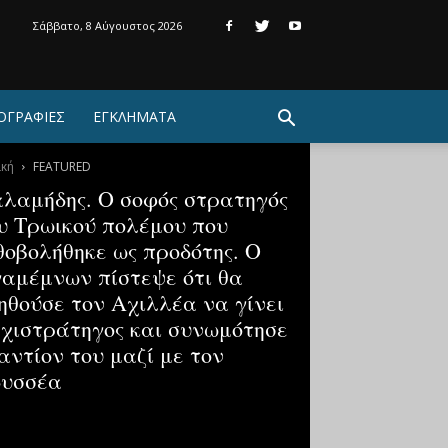
Σάββατο, 8 Αύγουστος 2026
ΟΓΡΑΦΙΕΣ
ΕΓΚΛΗΜΑΤΑ
ική
FEATURED
λαμήδης. Ο σοφός στρατηγός
υ Τρωικού πολέμου που
θοβολήθηκε ως προδότης. Ο
αμέμνων πίστεψε ότι θα
ηθούσε τον Αχιλλέα να γίνει
χιστράτηγος και συνωμότησε
αντίον του μαζί με τον
υσσέα