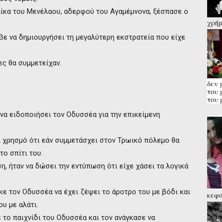
ναίκα του Μενέλαου, αδερφού του Αγαμέμνονα, ξέσπασε ο
χρήμ
παρά
ε να δημιουργήσει τη μεγαλύτερη εκστρατεία που είχε
Κάλα
ες θα συμμετείχαν.
δεν 
του 
του 
 να ειδοποιήσει τον Οδυσσέα για την επικείμενη
ι χρησμό ότι εάν συμμετάσχει στον Τρωικό πόλεμο θα
το σπίτι του.
, ήταν να δώσει την εντύπωση ότι είχε χάσει τα λογικά
κε τον Οδυσσέα να έχει ζέψει το άροτρο του με βόδι και
κεφά
την 
υ με αλάτι.
εν δ
 το παιχνίδι του Οδυσσέα και τον ανάγκασε να