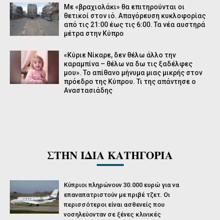
Με «βραχιολάκι» θα επιτηρούνται οι
θετικοί στον ιό. Απαγόρευση κυκλοφορίας
από τις 21:00 έως τις 6:00. Τα νέα αυστηρά
μέτρα στην Κύπρο
«Κύριε Νίκαρε, δεν θέλω άλλο την
καραμπίνα – θέλω να δω τις ξαδέλφες
μου». Το απίθανο μήνυμα μιας μικρής στον
πρόεδρο της Κύπρου. Τι της απάντησε ο
Αναστασιάδης
ΣΤΗΝ ΙΔΙΑ ΚΑΤΗΓΟΡΙΑ
Κύπριοι πληρώνουν 30.000 ευρώ για να
επαναπατριστούν με πριβέ τζετ. Οι
περισσότεροι είναι ασθενείς που
νοσηλεύονταν σε ξένες κλινικές