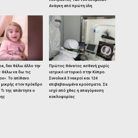
Ανάγκη από πρώτη ύλη
ρε, δεν θέλω άλλο την
Πρώτος θάνατος ασθενή χωρίς
 θέλω να δω τις
ιατρικό ιστορικό στην Κύπρο.
υ». Το απίθανο
Συνολικά 3 νεκροί και 124
 μικρής στον πρόεδρο
επιβεβαιωμένα κρούσματα. Σε
 Τι της απάντησε ο
ισχύ από χθες η απαγόρευση
δης
κυκλοφορίας