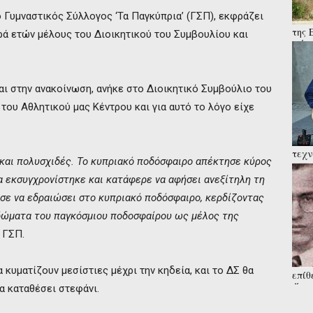
ο Γυμναστικός Σύλλογος ‘Τα Παγκύπρια’ (ΓΣΠ), εκφράζει
της 
ιρά ετών μέλους του Διοικητικού του Συμβουλίου και
μάχε
στρα
 στην ανακοίνωση, ανήκε στο Διοικητικό Συμβούλιο του
του Αθλητικού μας Κέντρου και για αυτό το λόγο είχε
τεχν
 και πολυσχιδές. Το κυπριακό ποδόσφαιρο απέκτησε κύρος
του 
Χασά
 εκσυγχρονίστηκε και κατάφερε να αφήσει ανεξίτηλη τη
εσε να εδραιώσει στο κυπριακό ποδόσφαιρο, κερδίζοντας
δώματα του παγκόσμιου ποδοσφαίρου ως μέλος της
 ΓΣΠ.
 κυματίζουν μεσίστιες μέχρι την κηδεία, και το ΔΣ θα
επίθ
Άγνω
α καταθέσει στεφάνι.
από 