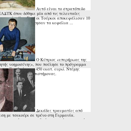
Αυτό είναι το στρατόπεδο
ΕΛΔΥΚ όπου δόθηκε μία από τις τελευταίες
ς του Αττίλα. Εκεί οι Τούρκοι αποκεφάλισαν 10
τιώτες και τοποθέτησαν τα κεφάλια ...
Ο Κύπριος «υπερήρωας της
ητής νοημοσύνης», που πούλησε το πρόγραμμα
στην Google έναντι 450 εκατ. ευρώ. Ντέμης
μπης, ο σπάνιος επιστήμονας.
Δεκάδες τραυματίες από
εση με τσεκούρι σε τρένο στη Γερμανία.
στα τα κίνητρα του δράστη που έπεσε νεκρός
αστυνομικά πυρά