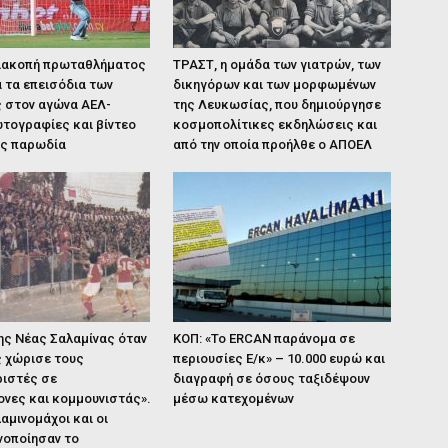
διακοπή πρωταθλήματος
ΤΡΑΣΤ, η ομάδα των γιατρών, των
 τα επεισόδια των
δικηγόρων και των μορφωμένων
ς στον αγώνα ΑΕΛ-
της Λευκωσίας, που δημιούργησε
τογραφίες και βίντεο
κοσμοπολίτικες εκδηλώσεις και
τς παρωδία
από την οποία προήλθε ο ΑΠΟΕΛ
ης Νέας Σαλαμίνας όταν
ΚΟΠ: «Το ERCAN παράνομα σε
ς χώρισε τους
περιουσίες Ε/κ» – 10.000 ευρώ και
ιστές σε
διαγραφή σε όσους ταξιδέψουν
ονες και κομμουνιστάς».
μέσω κατεχομένων
αμινομάχοι και οι
νοποίησαν το