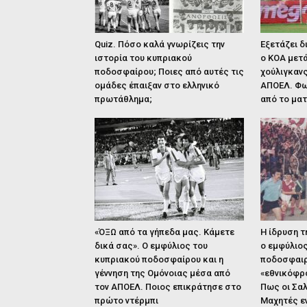
Quiz. Πόσο καλά γνωρίζεις την
Εξετάζει 
ιστορία του κυπριακού
ο ΚΟΑ μετά
ποδοσφαίρου; Ποιες από αυτές τις
χούλιγκαν
ομάδες έπαιξαν στο ελληνικό
ΑΠΟΕΛ. Φω
πρωτάθλημα;
από το μα
«ΌΞΩ από τα γήπεδα μας. Κάμετε
Η ίδρυση τ
δικά σας». Ο εμφύλιος του
ο εμφύλιο
κυπριακού ποδοσφαίρου και η
ποδοσφαιρ
γέννηση της Ομόνοιας μέσα από
«εθνικόφρ
τον ΑΠΟΕΛ. Ποιος επικράτησε στο
Πως οι Σαλ
πρώτο ντέρμπι
Μαχητές ε