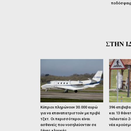
ποδόσφαι
ΣΤΗΝ Ι
Κύπριοι πληρώνουν 30.000 ευρώ
396 επιβεβ
για να επαναπατριστούν με πριβέ
και 13 θάνα
τζετ. Οι περισσότεροι είναι
τελευταίο 
ασθενείς που νοσηλεύονταν σε
νέα κρούσμ
ξένες κλινικές