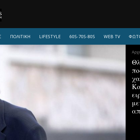
Σ
ΠΟΛΙΤΙΚΗ
LIFESTYLE
60S-70S-80S
WEB TV
ΦΩΤ
Αρχ
Θλ
πο
χα
Κο
ει
με
απ