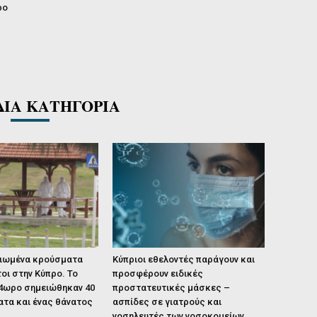
ρο
ΔΙΑ ΚΑΤΗΓΟΡΙΑ
αιωμένα κρούσματα
Κύπριοι εθελοντές παράγουν και
τοι στην Κύπρο. Το
προσφέρουν ειδικές
24ωρο σημειώθηκαν 40
προστατευτικές μάσκες –
ατα και ένας θάνατος
ασπίδες σε γιατρούς και
νοσηλευτές των νοσοκομείων.