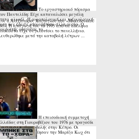
Το εργαστηριακό πόρισμα
τον Παντελίδη: Είχε καταναλώσει μεγάλη
τητα αλκοόλ. Η αιματολογική και τοξικολογική
νε ο Αλέξανδρος Χαΐτογλου του «Μακεδονικού
αση δεν έδειξε οποιαδήποτε άλλη ουσία. Ο
ά». Η απαγωγή του το 1995 από τα αδέλφια
ουδιστής οδηγούσε το ...
ιοκώστα είχε συγκλονίσει το πανελλήνιο.
ευθερώθηκε μετά την καταβολή λύτρων ...
Η επεισοδιακή συμμετοχή
Ελλάδας στη Γιουροβίζιον του 1976 με τραγούδι
 της τουρκικής εισβολής στην Κύπρο. Οι
γανωτές προειδοποίησαν την Μαρίζα Κωχ ότι
ύνευε ...