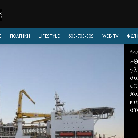
Σ
ΠΟΛΙΤΙΚΗ
LIFESTYLE
60S-70S-80S
WEB TV
ΦΩΤ
Αρχ
«Θ
γλ
σα
επ
πα
κυ
στ