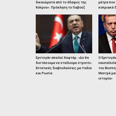
δικαιώματα από το έδαφος της
μέτρα που
Κύπρου». Πρόκληση το Γιαβούζ
κυπριακά 
Ερντογάν απειλεί Χαφτάρ. «Δε θα
Ο Ερντογάν
διστάσουμε να στείλουμε στρατό».
ναυσιπλοΐα
Εντατικές διαβουλεύσεις με Ιταλία
του Βοσπόρ
και Ρωσία
Μοντρέ μαζ
ιστορία»