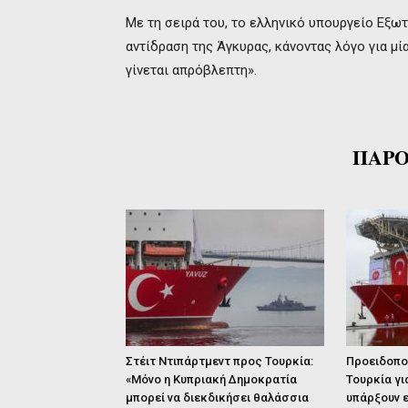
Με τη σειρά του, το ελληνικό υπουργείο Εξ
αντίδραση της Άγκυρας, κάνοντας λόγο για μ
γίνεται απρόβλεπτη».
ΠΑΡΟ
Στέιτ Ντιπάρτμεντ προς Τουρκία:
Προειδοπο
«Μόνο η Κυπριακή Δημοκρατία
Τουρκία γι
μπορεί να διεκδικήσει θαλάσσια
υπάρξουν 