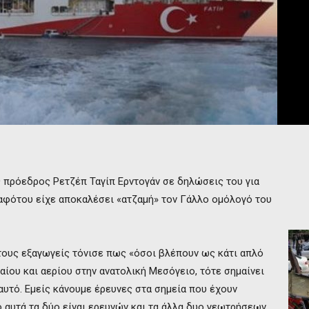
 πρόεδρος Ρετζέπ Ταγίπ Ερντογάν σε δηλώσεις του για
ο αφότου είχε αποκαλέσει «ατζαμή» τον Γάλλο ομόλογό του
τους εξαγωγείς τόνισε πως «όσοι βλέπουν ως κάτι απλό
αίου και αερίου στην ανατολική Μεσόγειο, τότε σημαίνει
αυτό. Εμείς κάνουμε έρευνες στα σημεία που έχουν
 αυτά τα δύο είναι ερευνών και τα άλλα δυο γεωτρήσεων.