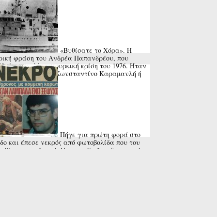
«Βυθίσατε το Χόρα». Η
ρική φράση του Ανδρέα Παπανδρέου, που
δεψε την ελληνοτουρκική κρίση του 1976. Ήταν
υνεννόηση με τον Κωνσταντίνο Καραμανλή ή
..
Πήγε για πρώτη φορά στο
δο και έπεσε νεκρός από φωτοβολίδα που του
ώθηκε στον λαιμό. Που κατέληξε η δικαστική
να για τον θάνατο του ...