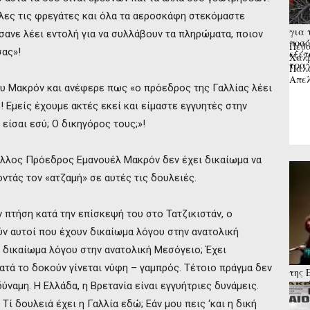
 όλες τις φρεγάτες και όλα τα αεροσκάφη στεκόμαστε
για 
σανε λέει εντολή για να συλλάβουν τα πληρώματα, ποιον
ποσό
Πέθα
σας»!
εξέτ
Χαλβ
τραγ
Παλα
Απελ
ου Μακρόν και ανέφερε πως «ο πρόεδρος της Γαλλίας λέει
! Εμείς έχουμε ακτές εκεί και είμαστε εγγυητές στην
είσαι εσύ; O δικηγόρος τους;»!
άλλος Πρόεδρος Εμανουέλ Μακρόν δεν έχει δικαίωμα να
οντάς τον «ατζαμή» σε αυτές τις δουλειές.
πτήση κατά την επίσκεψή του στο Τατζικιστάν, ο
ν αυτοί που έχουν δικαίωμα λόγου στην ανατολική
ι δικαίωμα λόγου στην ανατολική Μεσόγειο; Έχει
ατά το δοκούν γίνεται νύφη – γαμπρός. Τέτοιο πράγμα δεν
της 
κατά
δύναμη. Η Ελλάδα, η Βρετανία είναι εγγυήτριες δυνάμεις.
διορ
Τί δουλειά έχει η Γαλλία εδώ; Εάν μου πεις ‘και η δική
κινδ