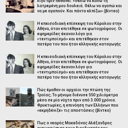
λίγο πριν πεθάνει: «Θέλω να κάνω τη
λατρεμένη μου δουλειά. Θέλω να αγαπώ και
να με αγαπούν. Και πάντα ελπίζω» (βίντεο)
Η επεισοδιακή επίσκεψη του Κάρολου στην
Αθήνα, όταν επιτέθηκε σε φωτογράφους. Οι
εφημερίδες έκαναν λόγο για
«τεντιμποϊσμό» και επιτέθηκαν στον
πατέρα του που ήταν ελληνικής καταγωγής
Η επεισοδιακή επίσκεψη του Κάρολου στην
Αθήνα, όταν επιτέθηκε σε φωτογράφους. Οι
εφημερίδες έκαναν λόγο για
«τεντιμποϊσμό» και επιτέθηκαν στον
πατέρα του που ήταν ελληνικής καταγωγής
Πώς έμαθαν οι αρχαίοι την πτώση της
Τροίας; Το μήνυμα διένυσε 550 χιλιόμετρα
μέσα σε μία νύχτα πριν από 3.000 χρόνια.
Φρυκτωρίες, η επινόηση των Ελλήνων που
«εκμηδένιζε» τις αποστάσεις (βίντεο)
Πως ο νεαρός Μακεδόνας Αλέξανδρος