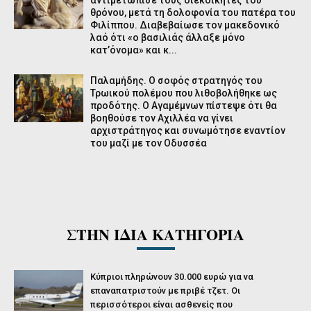
αντιμετώπισε τους διεκδικητές του
θρόνου, μετά τη δολοφονία του πατέρα του
Φιλίππου. Διαβεβαίωσε τον μακεδονικό
λαό ότι «ο βασιλιάς άλλαξε μόνο
κατ’όνομα» και κ...
Παλαμήδης. Ο σοφός στρατηγός του
Τρωικού πολέμου που λιθοβολήθηκε ως
προδότης. Ο Αγαμέμνων πίστεψε ότι θα
βοηθούσε τον Αχιλλέα να γίνει
αρχιστράτηγος και συνωμότησε εναντίον
του μαζί με τον Οδυσσέα
ΣΤΗΝ ΙΔΙΑ ΚΑΤΗΓΟΡΙΑ
Κύπριοι πληρώνουν 30.000 ευρώ για να
επαναπατριστούν με πριβέ τζετ. Οι
περισσότεροι είναι ασθενείς που