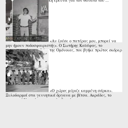
Που κατέληξε η δικαστική έρευνα για τον θάνατο του ...
«Αν ζούσε ο πατέρας μου, μπορεί να
μην ήμουν ποδοσφαιριστής». Ο Σωτήρης Καϊάφας, το
αναντικατάστατο 9άρι της Ομόνοιας, που βγήκε πρώτος σκόρερ
της Ευρώπης και ...
«Ο χώρος μύριζε καμμένη σάρκα».
Ξυλοδαρμοί στα γεννητικά όργανα με βίτσα. Ακράδες, το
κυπριακό Νταχάου των εγκλωβισμένων.