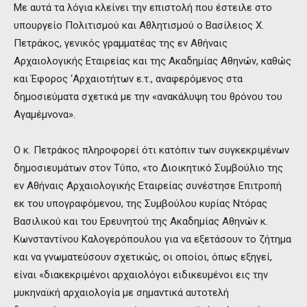
Με αυτά τα λόγια κλείνει την
επιστολή που έστειλε στο
υπουργείο Πολιτισμού και Αθλητισμού ο Βασίλειος Χ.
Πετράκος, γενικός γραμματέας της εν Αθήναις
Αρχαιολογικής Εταιρείας και της Ακαδημίας Αθηνών, καθώς
και Έφορος ‘Αρχαιοτήτων ε.τ., αναφερόμενος στα
δημοσιεύματα σχετικά με την «ανακάλυψη του θρόνου του
Αγαμέμνονα».
Ο κ. Πετράκος πληροφορεί ότι κατόπιν των συγκεκριμένων
δημοσιευμάτων στον Τύπο, «το Διοικητικό Συμβούλιο της
εν Αθήναις Αρχαιολογικής Εταιρείας συνέστησε Επιτροπή
εκ του υπογραφόμενου, της Συμβούλου κυρίας Ντόρας
Βασιλικού και του Ερευνητού της Ακαδημίας Αθηνών κ.
Κωνσταντίνου Καλογερόπουλου για να εξετάσουν το ζήτημα
και να γνωματεύσουν σχετικώς, οι οποίοι, όπως εξηγεί,
είναι «διακεκριμένοι αρχαιολόγοι ειδικευμένοι εις την
μυκηναϊκή αρχαιολογία με σημαντικά αυτοτελή