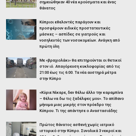
σημειώθηκαν 40 νέα κρούσματα και ένας
θάνατος
Κύπριοι εθελοντές παράγουν και
προσφέρουν ειδικές προστατευτικές
μάσκες – ασπίδες σε γιατρούς και
νοσηλευτές των νοσοκομείων. Ανάγκη από
πρώτη ύλη
Με «βραχιολάκι» θα επιτηρούνται οι θετικοί
στον ιό. Απαγόρευση κυκλοφορίας από τις
21:00 έως τις 6:00. Τα νέα αυστηρά μέτρα
στην Κύπρο
«Κύριε Νίκαρε, δεν θέλω άλλο την καραμπίνα
– θέλω να δω τις ξαδέλφες μου». Το απίθανο
μήνυμα μιας μικρής στον πρόεδρο της
Κύπρου. Τι της απάντησε ο Αναστασιάδης
Πρώτος θάνατος ασθενή χωρίς ιατρικό
ιστορικό στην Κύπρο. Συνολικά 3 νεκροί και