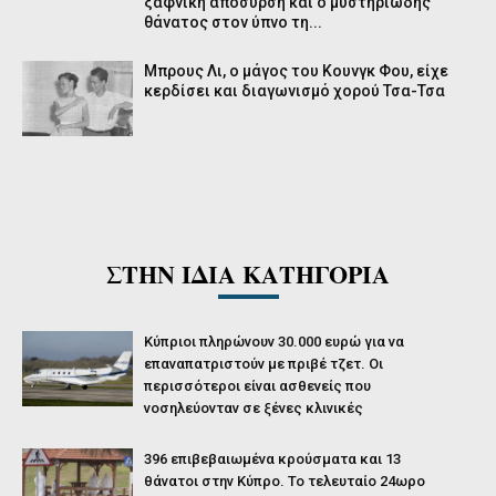
ξαφνική απόσυρση και ο μυστηριώδης
θάνατος στον ύπνο τη...
Μπρους Λι, ο μάγος του Kουνγκ Φου, είχε
κερδίσει και διαγωνισμό χορού Τσα-Τσα
ΣΤΗΝ ΙΔΙΑ ΚΑΤΗΓΟΡΙΑ
Κύπριοι πληρώνουν 30.000 ευρώ για να
επαναπατριστούν με πριβέ τζετ. Οι
περισσότεροι είναι ασθενείς που
νοσηλεύονταν σε ξένες κλινικές
396 επιβεβαιωμένα κρούσματα και 13
θάνατοι στην Κύπρο. Το τελευταίο 24ωρο