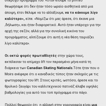
υπέροχο πρόγραμμα του. «Όταν είδαμε το βίντεο
θεωρήσαμε ότι δεν ήταν τόσο ωραίο αισθητικά από μια
άποψη, έτσι θέλαμε να το αλλάξουμε,
να το κάνουμε λίγο
καλύτερο»,
είπε. «Νομίζω ότι μας άρεσε, ότι έκανε μια
,δήλωση», και ήταν διαφορετικό. Αυτό ήταν υπέροχο για την
αρχή της σεζόν, αλλά για την συνολική εικόνα του
προγράμματος, ελπίζουμε ότι αυτή η νέα θέση ταιριάζει
λίγο καλύτερα».
Οι οκτώ φορές πρωταθλητές
στην χώρα τους,
εκτέλεσαν το επίμαχο lift τον περασμένο μήνα κατά τη
διάρκεια των
Canadian Skating Nationals.
Τότε ήταν που ο
Μoirs ανέφερε ότι ο καναδικός τύπος ήταν σκληρός με τις
φωτογραφίες του lift. Στους κριτές, ωστόσο, άρεσε και το
θρυλικό ζευγάρι του καλλιτεχνικού πατινάζ έλαβε υψηλές
βαθμολογίες για αυτό του τοπ πρόγραμμα στο πάγο.
Πολλοί θεωρούν ότι η αλλαγή στην χορογραφία είναι
μια