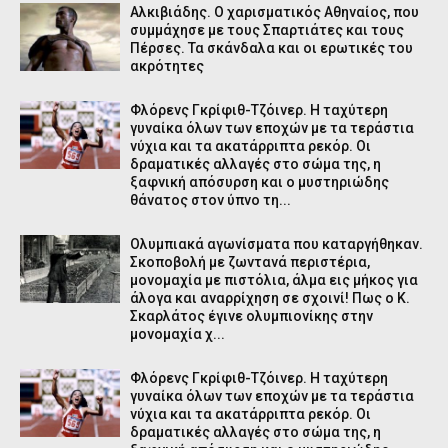
Αλκιβιάδης. O χαρισματικός Αθηναίος, που
συμμάχησε με τους Σπαρτιάτες και τους
Πέρσες. Τα σκάνδαλα και οι ερωτικές του
ακρότητες
Φλόρενς Γκρίφιθ-Τζόινερ. Η ταχύτερη
γυναίκα όλων των εποχών με τα τεράστια
νύχια και τα ακατάρριπτα ρεκόρ. Οι
δραματικές αλλαγές στο σώμα της, η
ξαφνική απόσυρση και ο μυστηριώδης
θάνατος στον ύπνο τη...
Ολυμπιακά αγωνίσματα που καταργήθηκαν.
Σκοποβολή με ζωντανά περιστέρια,
μονομαχία με πιστόλια, άλμα εις μήκος για
άλογα και αναρρίχηση σε σχοινί! Πως ο Κ.
Σκαρλάτος έγινε ολυμπιονίκης στην
μονομαχία χ...
Φλόρενς Γκρίφιθ-Τζόινερ. Η ταχύτερη
γυναίκα όλων των εποχών με τα τεράστια
νύχια και τα ακατάρριπτα ρεκόρ. Οι
δραματικές αλλαγές στο σώμα της, η