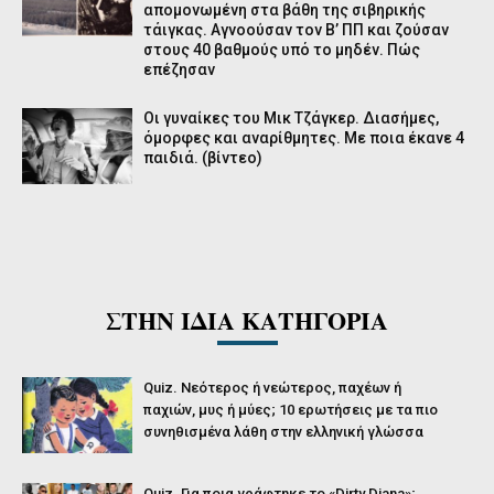
απομονωμένη στα βάθη της σιβηρικής
τάιγκας. Αγνοούσαν τον Β’ ΠΠ και ζούσαν
στους 40 βαθμούς υπό το μηδέν. Πώς
επέζησαν
Οι γυναίκες του Μικ Τζάγκερ. Διασήμες,
όμορφες και αναρίθμητες. Με ποια έκανε 4
παιδιά. (βίντεο)
ΣΤΗΝ ΙΔΙΑ ΚΑΤΗΓΟΡΙΑ
Quiz. Νεότερος ή νεώτερος, παχέων ή
παχιών, μυς ή μύες; 10 ερωτήσεις με τα πιο
συνηθισμένα λάθη στην ελληνική γλώσσα
Quiz. Για ποια γράφτηκε το «Dirty Diana»;