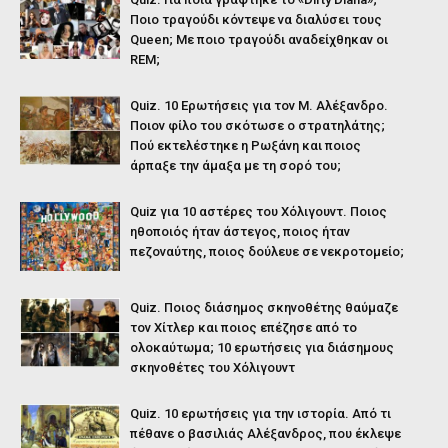
Ποιο τραγούδι κόντεψε να διαλύσει τους
Queen; Με ποιο τραγούδι αναδείχθηκαν οι
REM;
Quiz. 10 Ερωτήσεις για τον Μ. Αλέξανδρο.
Ποιον φίλο του σκότωσε ο στρατηλάτης;
Πού εκτελέστηκε η Ρωξάνη και ποιος
άρπαξε την άμαξα με τη σορό του;
Quiz για 10 αστέρες του Χόλιγουντ. Ποιος
ηθοποιός ήταν άστεγος, ποιος ήταν
πεζοναύτης, ποιος δούλευε σε νεκροτομείο;
Quiz. Ποιος διάσημος σκηνοθέτης θαύμαζε
τον Χίτλερ και ποιος επέζησε από το
ολοκαύτωμα; 10 ερωτήσεις για διάσημους
σκηνοθέτες του Χόλιγουντ
Quiz. 10 ερωτήσεις για την ιστορία. Από τι
πέθανε ο βασιλιάς Αλέξανδρος, που έκλεψε