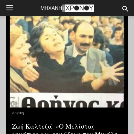
Αρχική
Ζωή Καλτεζά: «Ο Μελίστας
γονάτισε και σημάδεψε τον Μιχάλη