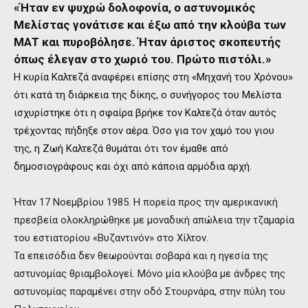
«Ήταν εν ψυχρώ δολοφονία, ο αστυνομικός
Μελίστας γονάτισε και έξω από την κλούβα των
ΜΑΤ και πυροβόλησε. Ήταν άριστος σκοπευτής
όπως έλεγαν στο χωριό του. Πρώτο πιστόλι.»
Η κυρία Καλτεζά αναφέρει επίσης στη «Μηχανή του Χρόνου»
ότι κατά τη διάρκεια της δίκης, ο συνήγορος του Μελίστα
ισχυρίστηκε ότι η σφαίρα βρήκε τον Καλτεζά όταν αυτός
τρέχοντας πήδηξε στον αέρα. Όσο για τον χαμό του γιου
της, η Ζωή Καλτεζά θυμάται ότι τον έμαθε από
δημοσιογράφους και όχι από κάποια αρμόδια αρχή.
Ήταν 17 Νοεμβρίου 1985. Η πορεία προς την αμερικανική
πρεσβεία ολοκληρώθηκε με μοναδική απώλεια την τζαμαρία
του εστιατορίου «Βυζαντινόν» στο Χίλτον.
Τα επεισόδια δεν θεωρούνται σοβαρά και η ηγεσία της
αστυνομίας θριαμβολογεί. Μόνο μία κλούβα με άνδρες της
αστυνομίας παραμένει στην οδό Στουρνάρα, στην πύλη του