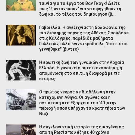
ταινία για τα έργα του Βαν Γκογκ! Δείτε
πως "ζωντανεύουν" για να αφηγηθούν τη
ζωή και το τέλος του δημιουργού (β...
Γαβριέλλα. Η ανεξιχνίαστη δολοφονία της
πιο διάσημης πόρνης της Αθήνας. Σπούδασε
στις Καλόγριες, παρέδιδε μαθήματα
Γαλλικών, αλλά έγινε ιερόδουλη "διότι έτσι
γεννήθηκε" (βίντεο)
H ερωτική ζωή των γυναικών στην Αρχαία
Ελλάδα. Η γυναικεία αυτοϊκανοποίηση, η
απομόνωση στο σπίτι, η διαφορά με τις
εταίρες
Ο πρώτος νεκρός σε διαδήλωση στην
κατεχόμενη Αθήνα. Οι αγώνες και η
αντίσταση στα Εξάρχεια του ΄40 ,στην
περιοχή όπου υπήρχαν τα κρατητήρια των
Ναζί
Η συγκλονιστική ιστορία της οικογένειας
από τη Ρωσία που έζησε 40 χρόνια