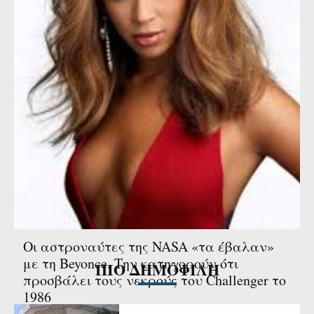
416
417
418
Οι αστροναύτες της NASA «τα έβαλαν»
με τη Beyonce. Την κατηγορούν ότι
ΠΙΟ ΔΗΜΟΦΙΛΗ
προσβάλει τους νεκρούς του Challenger το
1986