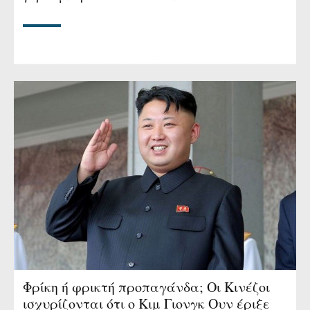
Φρίκη ή φρικτή προπαγάνδα; Οι Κινέζοι
ισχυρίζονται ότι ο Κιμ Γιονγκ Ουν έριξε