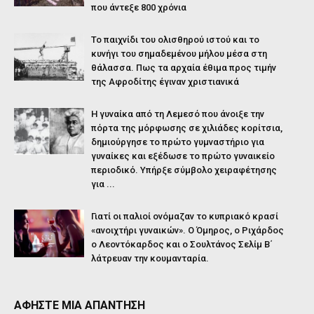
που άντεξε 800 χρόνια
Το παιχνίδι του ολισθηρού ιστού και το
κυνήγι του σημαδεμένου μήλου μέσα στη
θάλασσα. Πως τα αρχαία έθιμα προς τιμήν
της Αφροδίτης έγιναν χριστιανικά
Η γυναίκα από τη Λεμεσό που άνοιξε την
πόρτα της μόρφωσης σε χιλιάδες κορίτσια,
δημιούργησε το πρώτο γυμναστήριο για
γυναίκες και εξέδωσε το πρώτο γυναικείο
περιοδικό. Υπήρξε σύμβολο χειραφέτησης
για ...
Γιατί οι παλιοί ονόμαζαν το κυπριακό κρασί
«ανοιχτήρι γυναικών». Ο Όμηρος, ο Ριχάρδος
ο Λεοντόκαρδος και ο Σουλτάνος Σελίμ Β΄
λάτρευαν την κουμανταρία.
ΑΦΗΣΤΕ ΜΙΑ ΑΠΑΝΤΗΣΗ