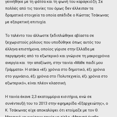
γεννήθηκε με τη φάτσα και τη φωνή του καραγκιόζη. Σε
πολλές από τις ταινίες του όμως δεν έλλειπαν τα
δραματικά στοιχεία τα οποία απέδιδε ο Κώστας Τσάκωνας
με εξαιρετική επιτυχία.
Το ταλέντο του άλλωστε ξεδιπλώθηκε αβίαστα σε
ξεχωριστούς ρόλους που υποδύθηκε όπως αυτός του
έλληνα επιστήμονα, οποίος γύρισε στην Ελλάδα με
περγαμηνές από το εξωτερικό και γνώρισε τη μακροχρόνια
ανεργία και την απαξίωση, στην ταινία «Μάθε παιδί μου
Γράμματα». Η ατάκα «έξι χρόνια στο δημοτικό, έξι χρόνια
στο γυμνάσιο, έξι χρόνια στο Πολυτεχνείο, έξι χρόνια στο
εξωτερικό», είναι πλέον κλασσική.
Η ταινία έκανε 2,3 εκατομμύρια εισιτήρια, ενώ σε
συνέντευξή του το 2013 στην εφημερίδα «Εξαρχειώτης», ο
Κ. Τσάκωνας είχε αποκαλύψει ότι ετοίμαζε με τον Θ.
Μαραγκό να γυρίσουν ταινία με τίτλο «Μπαμπά έμαθα