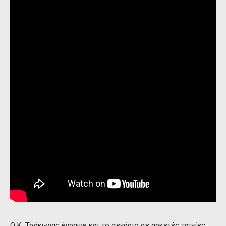
Ο Κ. Τσάκωνας έγραψε και το σενάριο σε αρκετές ταινίες