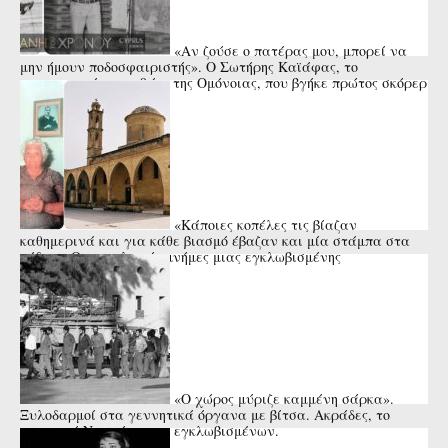
«Αν ζούσε ο πατέρας μου, μπορεί να
μην ήμουν ποδοσφαιριστής». Ο Σωτήρης Καϊάφας, το
αναντικατάστατο 9άρι της Ομόνοιας, που βγήκε πρώτος σκόρερ
της Ευρώπης και ...
«Κάποιες κοπέλες τις βίαζαν
καθημερινά και για κάθε βιασμό έβαζαν και μία στάμπα στα
πόδια». Οι εφιαλτικές μνήμες μιας εγκλωβισμένης
Μορφίτισσας
«Ο χώρος μύριζε καμμένη σάρκα».
Ξυλοδαρμοί στα γεννητικά όργανα με βίτσα. Ακράδες, το
κυπριακό Νταχάου των εγκλωβισμένων.