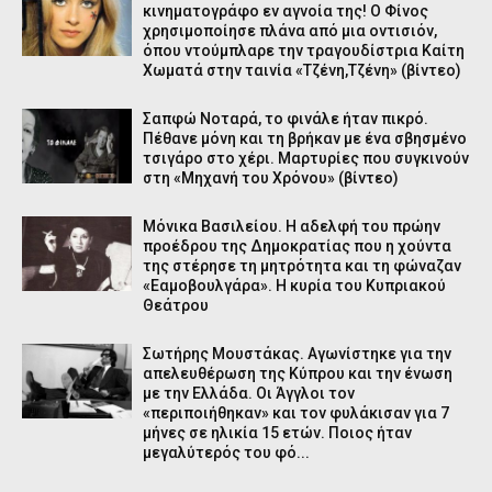
κινηματογράφο εν αγνοία της! Ο Φίνος
χρησιμοποίησε πλάνα από μια οντισιόν,
όπου ντούμπλαρε την τραγουδίστρια Καίτη
Χωματά στην ταινία «Τζένη,Τζένη» (βίντεο)
Σαπφώ Νοταρά, το φινάλε ήταν πικρό.
Πέθανε μόνη και τη βρήκαν με ένα σβησμένο
τσιγάρο στο χέρι. Μαρτυρίες που συγκινούν
στη «Μηχανή του Χρόνου» (βίντεο)
Μόνικα Βασιλείου. Η αδελφή του πρώην
προέδρου της Δημοκρατίας που η χούντα
της στέρησε τη μητρότητα και τη φώναζαν
«Εαμοβουλγάρα». Η κυρία του Κυπριακού
Θεάτρου
Σωτήρης Μουστάκας. Αγωνίστηκε για την
απελευθέρωση της Κύπρου και την ένωση
με την Ελλάδα. Οι Άγγλοι τον
«περιποιήθηκαν» και τον φυλάκισαν για 7
μήνες σε ηλικία 15 ετών. Ποιος ήταν
μεγαλύτερός του φό...