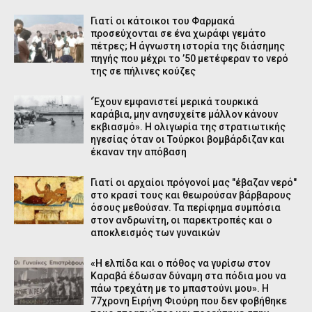
Γιατί οι κάτοικοι του Φαρμακά
προσεύχονται σε ένα χωράφι γεμάτο
πέτρες; Η άγνωστη ιστορία της διάσημης
πηγής που μέχρι το ’50 μετέφεραν το νερό
της σε πήλινες κούζες
‘Έχουν εμφανιστεί μερικά τουρκικά
καράβια, μην ανησυχείτε μάλλον κάνουν
εκβιασμό». Η ολιγωρία της στρατιωτικής
ηγεσίας όταν οι Τούρκοι βομβάρδιζαν και
έκαναν την απόβαση
Γιατί οι αρχαίοι πρόγονοί μας "έβαζαν νερό"
στο κρασί τους και θεωρούσαν βάρβαρους
όσους μεθούσαν. Τα περίφημα συμπόσια
στον ανδρωνίτη, οι παρεκτροπές και ο
αποκλεισμός των γυναικών
«Η ελπίδα και ο πόθος να γυρίσω στον
Καραβά έδωσαν δύναμη στα πόδια μου να
πάω τρεχάτη με το μπαστούνι μου». H
77χρονη Ειρήνη Φιούρη που δεν φοβήθηκε