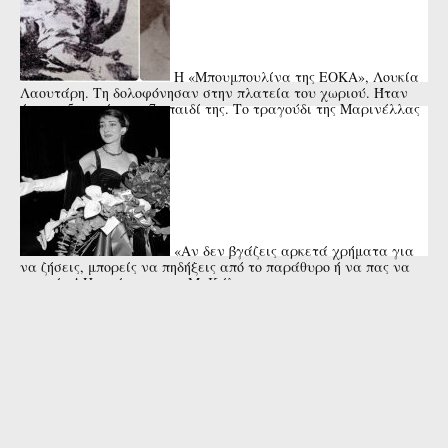
Η «Μπουμπουλίνα της ΕΟΚΑ», Λουκία
Λαουτάρη. Τη δολοφόνησαν στην πλατεία του χωριού. Ήταν
έγκυος 5 μηνών στο 7ο παιδί της. Το τραγούδι της Μαρινέλλας
«Αν δεν βγάζεις αρκετά χρήματα για
να ζήσεις, μπορείς να πηδήξεις από το παράθυρο ή να πας να
πνιγείς»! Η απάντηση της Μ. Κάλας στη ...