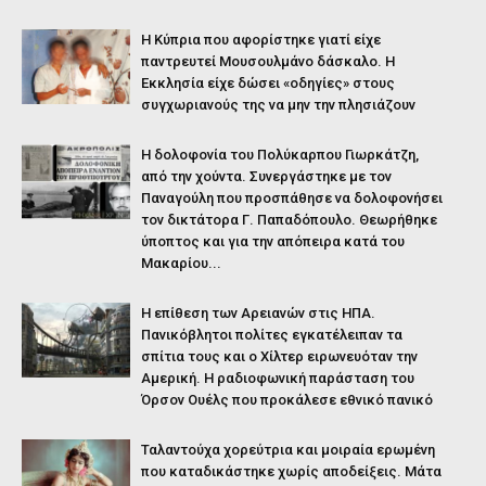
Η Κύπρια που αφορίστηκε γιατί είχε
παντρευτεί Μουσουλμάνο δάσκαλο. Η
Εκκλησία είχε δώσει «οδηγίες» στους
συγχωριανούς της να μην την πλησιάζουν
Η δολοφονία του Πολύκαρπου Γιωρκάτζη,
από την χούντα. Συνεργάστηκε με τον
Παναγούλη που προσπάθησε να δολοφονήσει
τον δικτάτορα Γ. Παπαδόπουλο. Θεωρήθηκε
ύποπτος και για την απόπειρα κατά του
Μακαρίου...
Η επίθεση των Αρειανών στις ΗΠΑ.
Πανικόβλητοι πολίτες εγκατέλειπαν τα
σπίτια τους και ο Χίλτερ ειρωνευόταν την
Αμερική. Η ραδιοφωνική παράσταση του
Όρσον Ουέλς που προκάλεσε εθνικό πανικό
Ταλαντούχα χορεύτρια και μοιραία ερωμένη
που καταδικάστηκε χωρίς αποδείξεις. Μάτα