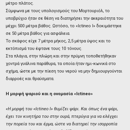
μέτρο πλάτος.
Σύμφωνα με τους υπολογισμούς του Μορτουριόλ, το
υποβρύχιο ήταν σε θέση να διατηρήσει την ακεραιότητα του
μέχρι 500 μέτρα βάθος. Ωστόσο, το «Ictineo I» δοκιμάστηκε
σε 50 μέτρα βάθος για ασφάλεια.
Το σκάφος είχε 7 μέτρα μήκος, 2,5 μέτρα ύψος και το
εκτόπισμά του έφτανε τους 10 τόνους.
Στα πλάγια, στην πλώρη και στην πρύμνη τοποθετήθηκαν
χοντρά γυάλινα παράθυρα, τα οποία ήταν ημι-κωνικά στο
σχήμα, ώστε με την πίεση του νερού να μην δημιουργούνται
διαρροές και θραύσματα.
Η μορφή ψαριού και η ονομασία «
Ictineo
»
«Η μορφή του «Ictineo Ι» θυμίζει ψάρι. Και όπως ένα ψάρι,
έχει τον κινητήρα του στην ουρά, πτερύγια για να ελέγχει
την πορεία του και έρμα, ώστε να διατηρεί την ισορροπία