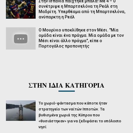
Στην Ισπανία παίχτηκε μπάλα! Με 4 – 0
συνέτριψε η Μπαρτσελόνα τη Ρεάλ στη
Μαδρίτη. Υπερθέαμα από τη Μπαρτσελόνα,
ανύπαρκτη η Ρεάλ
Ο Μουρίνιο υποκλίθηκε στον Μέσι. "Μία
ομάδα είναι ένα πράγμα. Μία ομάδα με τον
Μέσι είναι άλλο πράγμα", είπε ο
Πορτογάλος προπονητής
ΣΤΗΝ ΙΔΙΑ ΚΑΤΗΓΟΡΙΑ
Το χωριό-φάντασμα που κάποτε ήταν
στρατηγείο των ναϊτών Ιπποτών. Τα
βυθισμένα χωριά της Κύπρου που
«θυσιάστηκαν» για να ξεδιψάσει το υπόλοιπο
νησί