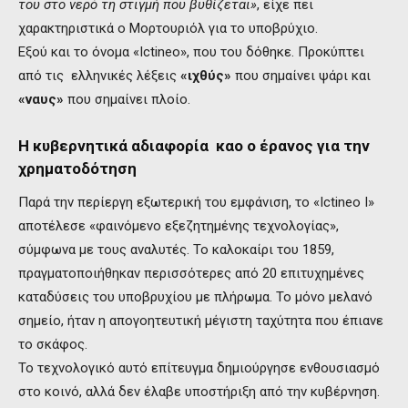
του στο νερό τη στιγμή που βυθίζεται»
, είχε πει
χαρακτηριστικά ο Μορτουριόλ για το υποβρύχιο.
Εξού και το όνομα «Ictineo», που του δόθηκε. Προκύπτει
από τις ελληνικές λέξεις
«ιχθύς»
που σημαίνει ψάρι και
«ναυς»
που σημαίνει πλοίο.
Η κυβερνητικά αδιαφορία καο ο έρανος για την
χρηματοδότηση
Παρά την περίεργη εξωτερική του εμφάνιση, το «Ictineo Ι»
αποτέλεσε «φαινόμενο εξεζητημένης τεχνολογίας»,
σύμφωνα με τους αναλυτές. Το καλοκαίρι του 1859,
πραγματοποιήθηκαν περισσότερες από 20 επιτυχημένες
καταδύσεις του υποβρυχίου με πλήρωμα. Το μόνο μελανό
σημείο, ήταν η απογοητευτική μέγιστη ταχύτητα που έπιανε
το σκάφος.
Το τεχνολογικό αυτό επίτευγμα δημιούργησε ενθουσιασμό
στο κοινό, αλλά δεν έλαβε υποστήριξη από την κυβέρνηση.