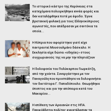
Το ιστορικό κάστρο της Κερύνειας στα
κατεχόμενα πολιορκήθηκε εννέα φορές και
δεν καταλήφθηκε ποτέ με έφοδο. Έγινε
βρετανική φυλακή για τους Ελληνοκύπριους
αγωνιστές, που απέδρασαν με σεντόνια τα
οποία...
Η Κύπρια που αφορίστηκε γιατί είχε
παντρευτεί Μουσουλμάνο δάσκαλο. Η
Εκκλησία είχε δώσει «οδηγίες» στους
συγχωριανούς της να μην την πλησιάζουν
Η δολοφονία του Πολύκαρπου Γιωρκάτζη,
από την χούντα. Συνεργάστηκε με τον
Παναγούλη που προσπάθησε να δολοφονήσει
τον δικτάτορα Γ. Παπαδόπουλο. Θεωρήθηκε
ύποπτος και για την απόπειρα κατά του
Μακαρίου...
Η επίθεση των Αρειανών στις ΗΠΑ.
Πανικόβλητοι πολίτες εγκατέλειπαν τα