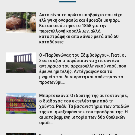
Αυτό είναι το πρώτο υποβρύχιο που είχε
ελληνική ονομασία και έμοιαζε με ψάρι.
Κατασκευάστηκε το 1858 για την
περισυλλογή κοραλλιών, αλλά
καταστράφηκε από λάθος μετά από 50
καταδύσεις
Ο «Παρθενώνας του Εδιμβούργου». Γιατί οι
Σκωτσέζοι αποφάσισαν να χτίσουν ένα
αντίγραφο του αρχαιοελληνικού ναού, που
έμεινε ημιτελής. Αντέγραψαν και το
μνημείο του Λυσικράτη και απέκτησαν το
προσωνύμι...
Μπαρτσελόνα: Ο ιδρυτής της αυτοκτόνησε,
ο διάδοχός του εκτελέστηκε από τη
χούντα. Ρεάλ: Τα βασανιστήρια των οπαδών
της και η «εξαφάνιση» του προέδρου της. Η
αιματοβαμμένη ιστορία των δύο θρυλικών
ομάδ...