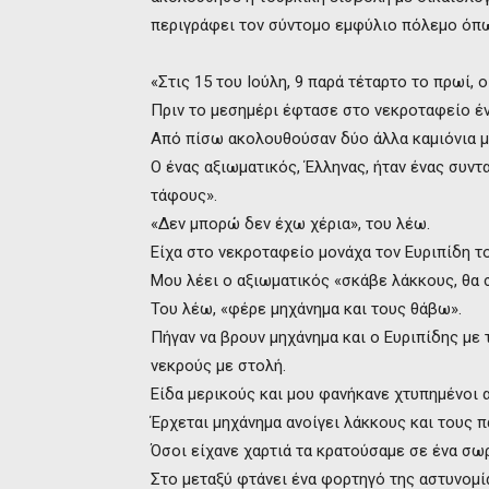
περιγράφει τον σύντομο εμφύλιο πόλεμο όπω
«Στις 15 του Ιούλη, 9 παρά τέταρτο το πρωί,
Πριν το μεσημέρι έφτασε στο νεκροταφείο έν
Από πίσω ακολουθούσαν δύο άλλα καμιόνια 
Ο ένας αξιωματικός, Έλληνας, ήταν ένας συντ
τάφους».
«Δεν μπορώ δεν έχω χέρια», του λέω.
Είχα στο νεκροταφείο μονάχα τον Ευριπίδη το
Μου λέει ο αξιωματικός «σκάβε λάκκους, θα
Του λέω, «φέρε μηχάνημα και τους θάβω».
Πήγαν να βρουν μηχάνημα και ο Ευριπίδης με
νεκρούς με στολή.
Είδα μερικούς και μου φανήκανε χτυπημένοι 
Έρχεται μηχάνημα ανοίγει λάκκους και τους 
Όσοι είχανε χαρτιά τα κρατούσαμε σε ένα σωρ
Στο μεταξύ φτάνει ένα φορτηγό της αστυνομί