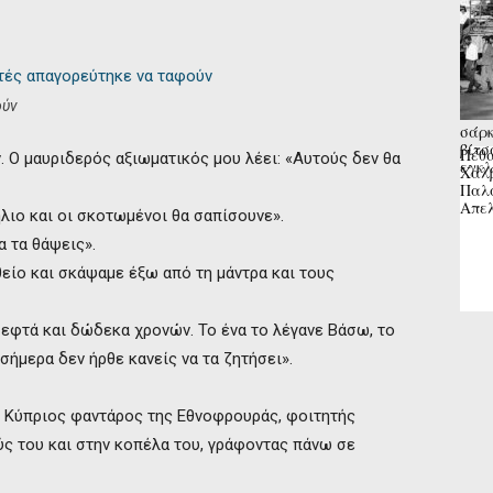
ούν
σάρκ
βίτσ
Πέθα
. Ο μαυριδερός αξιωματικός μου λέει: «Αυτούς δεν θα
εγκλ
Χαλβ
Παλα
Απελ
λιο και οι σκοτωμένοι θα σαπίσουνε».
α τα θάψεις».
θείο και σκάψαμε έξω από τη μάντρα και τους
α εφτά και δώδεκα χρονών. Το ένα το λέγανε Βάσω, το
σήμερα δεν ήρθε κανείς να τα ζητήσει».
ας Κύπριος φαντάρος της Εθνοφρουράς, φοιτητής
ύς του και στην κοπέλα του, γράφοντας πάνω σε