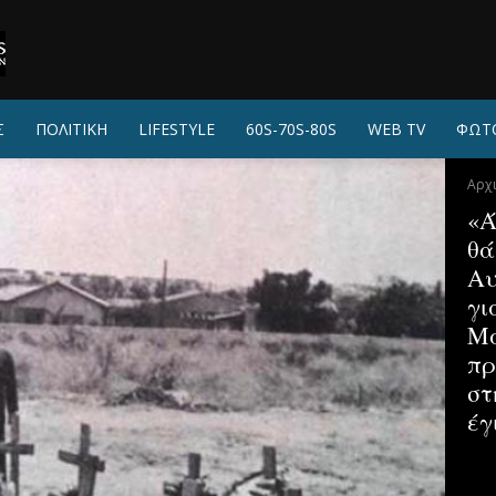
Σ
ΠΟΛΙΤΙΚΗ
LIFESTYLE
60S-70S-80S
WEB TV
ΦΩΤ
Αρχ
«Ά
θά
Αυ
γι
Μα
πρ
στ
έγ