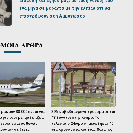
εισβολή και έζησε μαζί με τους γονείς του
ένα μήνα σε βεράντα με την ελπίζα ότι θα
επιστρέψουν στη Αμμόχωστο
ΜΟΙΑ ΑΡΘΡΑ
ηρώνουν 30.000 ευρώ για
396 επιβεβαιωμένα κρούσματα και
τριστούν με πριβέ τζετ.
13 θάνατοι στην Κύπρο. Το
τεροι είναι ασθενείς
τελευταίο 24ωρο σημειώθηκαν 40
ύονταν σε ξένες
νέα κρούσματα και ένας θάνατος