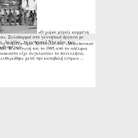
«Ο χώρος μύριζε καμμένη
α». Ξυλοδαρμοί στα γεννητικά όργανα με
α. Ακράδες, το κυπριακό Νταχάου των
νε ο Αλέξανδρος Χαΐτογλου του «Μακεδονικού
ωβισμένων.
ά». Η απαγωγή του το 1995 από τα αδέλφια
ιοκώστα είχε συγκλονίσει το πανελλήνιο.
ευθερώθηκε μετά την καταβολή λύτρων ...