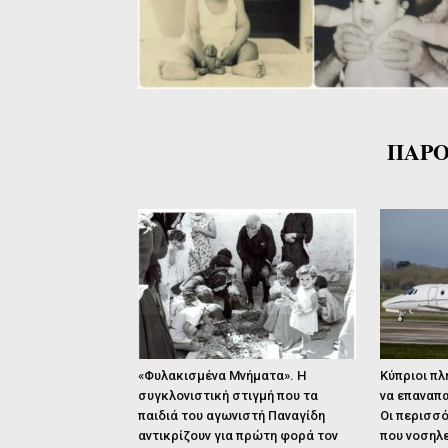
ΠΑΡΟ
«Φυλακισμένα Μνήματα». Η
Κύπριοι πλ
συγκλονιστική στιγμή που τα
να επαναπα
παιδιά του αγωνιστή Παναγίδη
Οι περισσό
αντικρίζουν για πρώτη φορά τον
που νοσηλε