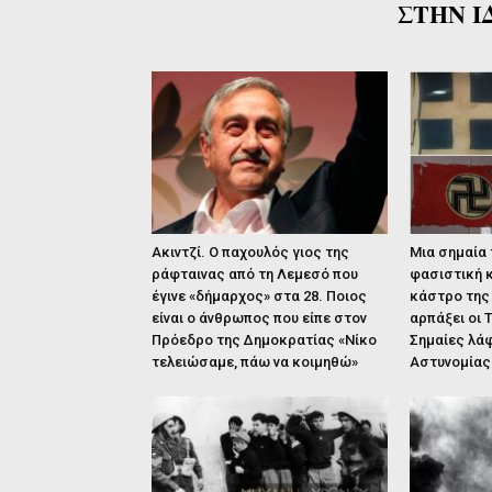
ΣΤΗΝ Ι
Ακιντζί. Ο παχουλός γιος της
Μια σημαία τ
ράφταινας από τη Λεμεσό που
φασιστική κ
έγινε «δήμαρχος» στα 28. Ποιος
κάστρο της 
είναι ο άνθρωπος που είπε στον
αρπάξει οι 
Πρόεδρο της Δημοκρατίας «Νίκο
Σημαίες λά
τελειώσαμε, πάω να κοιμηθώ»
Αστυνομίας 