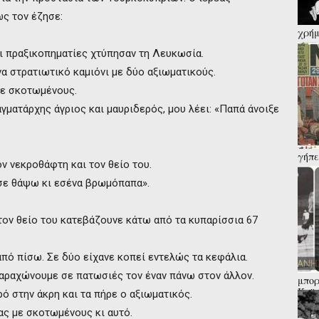
ς τον έζησε:
χρήμ
παρά
 οι πραξικοπηματίες χτύπησαν τη Λευκωσία.
Κάλα
α στρατιωτικό καμιόνι με δύο αξιωματικούς.
με σκοτωμένους.
αγματάρχης άγριος και μαυριδερός, μου λέει: «Παπά άνοιξε
γήπε
ν νεκροθάφτη και τον θείο του.
καρφ
έρευ
 σε θάψω κι εσένα βρωμόπαπα».
 τον θείο του κατεβάζουνε κάτω από τα κυπαρίσσια 67
από πίσω. Σε δύο είχανε κοπεί εντελώς τα κεφάλια.
παραχώνουμε σε πατωσιές τον έναν πάνω στον άλλον.
μπορ
Καϊά
ό στην άκρη και τα πήρε ο αξιωματικός.
που 
ας με σκοτωμένους κι αυτό.