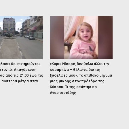
λάκι» θα επιτηρούνται
«Κύριε Νίκαρε, δεν θέλω άλλο την
 στον ιό. Απαγόρευση
καραμπίνα – θέλω να δω τις
ς από τις 21:00 έως τις
ξαδέλφες μου». Το απίθανο μήνυμα
έα αυστηρά μέτρα στην
μιας μικρής στον πρόεδρο της
Κύπρου. Τι της απάντησε ο
Αναστασιάδης