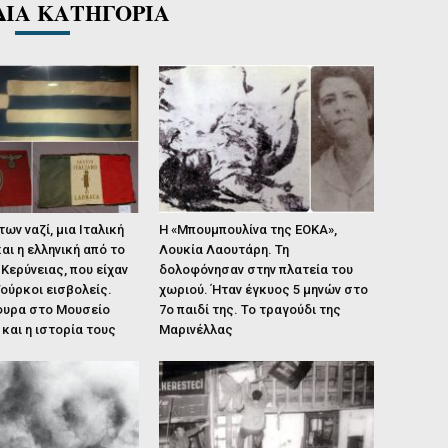
ΔΙΑ ΚΑΤΗΓΟΡΙΑ
ων ναζί, μια Ιταλική
Η «Μπουμπουλίνα της ΕΟΚΑ»,
αι η ελληνική από το
Λουκία Λαουτάρη. Τη
Κερύνειας, που είχαν
δολοφόνησαν στην πλατεία του
Τούρκοι εισβολείς.
χωριού. Ήταν έγκυος 5 μηνών στο
φυρα στο Μουσείο
7ο παιδί της. Το τραγούδι της
και η ιστορία τους
Μαρινέλλας