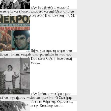
«Αν δεν βγάζεις αρκετά
ατα για να ζήσεις, μπορείς να πηδήξεις από το
θυρο ή να πας να πνιγείς»! Η απάντηση της Μ.
ς στη ...
Πήγε για πρώτη φορά στο
δο και έπεσε νεκρός από φωτοβολίδα που του
ώθηκε στον λαιμό. Που κατέληξε η δικαστική
να για τον θάνατο του ...
«Αν ζούσε ο πατέρας μου,
εί να μην ήμουν ποδοσφαιριστής». Ο Σωτήρης
φας, το αναντικατάστατο 9άρι της Ομόνοιας,
βγήκε πρώτος σκόρερ της Ευρώπης και ...