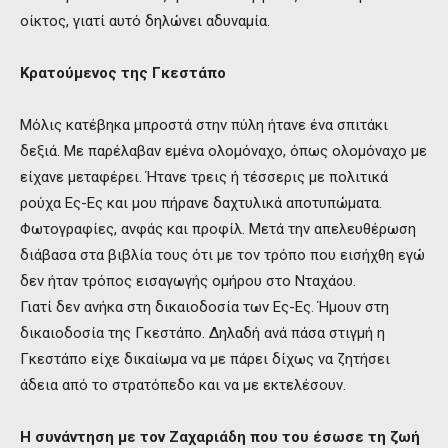
οίκτος, γιατί αυτό δηλώνει αδυναμία.
Κρατούμενος της Γκεστάπο
Μόλις κατέβηκα μπροστά στην πύλη ήτανε ένα σπιτάκι
δεξιά. Με παρέλαβαν εμένα ολομόναχο, όπως ολομόναχο με
είχανε μεταφέρει. Ήτανε τρεις ή τέσσερις με πολιτικά
ρούχα Ες-Ες και μου πήρανε δαχτυλικά αποτυπώματα.
Φωτογραφίες, ανφάς και προφίλ. Μετά την απελευθέρωση
διάβασα στα βιβλία τους ότι με τον τρόπο που εισήχθη εγώ
δεν ήταν τρόπος εισαγωγής ομήρου στο Νταχάου.
Γιατί δεν ανήκα στη δικαιοδοσία των Ες-Ες. Ήμουν στη
δικαιοδοσία της Γκεστάπο. Δηλαδή ανά πάσα στιγμή η
Γκεστάπο είχε δικαίωμα να με πάρει δίχως να ζητήσει
άδεια από το στρατόπεδο και να με εκτελέσουν.
Η συνάντηση με τον Ζαχαριάδη που του έσωσε τη ζωή