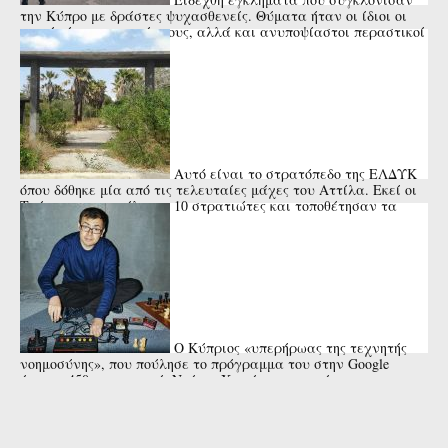
την Κύπρο με δράστες ψυχασθενείς. Θύματα ήταν οι ίδιοι οι
γονείς ή οι συγγενείς τους, αλλά και ανυποψίαστοι περαστικοί
ή μικρά ...
Αυτό είναι το στρατόπεδο της ΕΛΔΥΚ
όπου δόθηκε μία από τις τελευταίες μάχες του Αττίλα. Εκεί οι
Τούρκοι αποκεφάλισαν 10 στρατιώτες και τοποθέτησαν τα
κεφάλια ...
Ο Κύπριος «υπερήρωας της τεχνητής
νοημοσύνης», που πούλησε το πρόγραμμα του στην Google
έναντι 450 εκατ. ευρώ. Ντέμης Χασάμπης, ο σπάνιος
επιστήμονας.