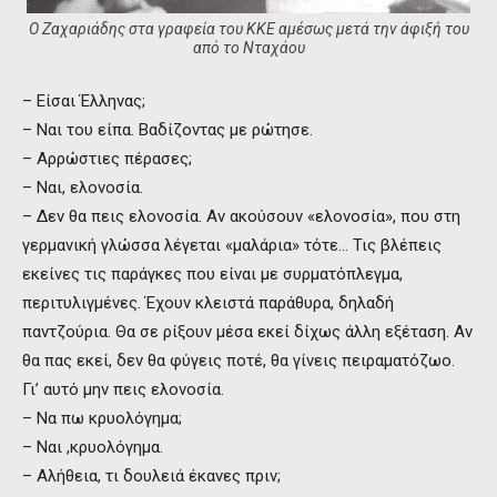
Ο Ζαχαριάδης στα γραφεία του ΚΚΕ αμέσως μετά την άφιξή του
από το Νταχάου
– Είσαι Έλληνας;
– Ναι του είπα. Βαδίζοντας με ρώτησε.
– Αρρώστιες πέρασες;
– Ναι, ελονοσία.
– Δεν θα πεις ελονοσία. Αν ακούσουν «ελονοσία», που στη
γερμανική γλώσσα λέγεται «μαλάρια» τότε… Τις βλέπεις
εκείνες τις παράγκες που είναι με συρματόπλεγμα,
περιτυλιγμένες. Έχουν κλειστά παράθυρα, δηλαδή
παντζούρια. Θα σε ρίξουν μέσα εκεί δίχως άλλη εξέταση. Αν
θα πας εκεί, δεν θα φύγεις ποτέ, θα γίνεις πειραματόζωο.
Γι’ αυτό μην πεις ελονοσία.
– Να πω κρυολόγημα;
– Ναι ,κρυολόγημα.
– Αλήθεια, τι δουλειά έκανες πριν;