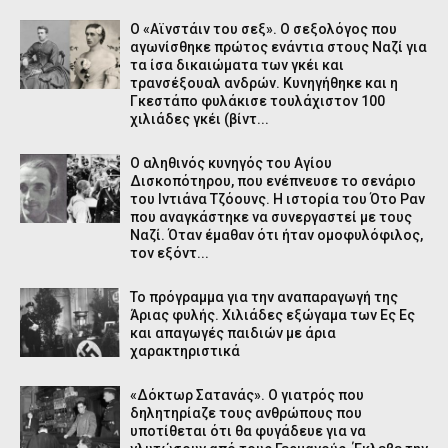
Ο «Αϊνστάιν του σεξ». Ο σεξολόγος που
αγωνίσθηκε πρώτος ενάντια στους Ναζί για
τα ίσα δικαιώματα των γκέι και
τρανσέξουαλ ανδρών. Κυνηγήθηκε και η
Γκεστάπο φυλάκισε τουλάχιστον 100
χιλιάδες γκέι (βίντ...
Ο αληθινός κυνηγός του Αγίου
Δισκοπότηρου, που ενέπνευσε το σενάριο
του Ιντιάνα Τζόουνς. Η ιστορία του Ότο Ραν
που αναγκάστηκε να συνεργαστεί με τους
Ναζί. Όταν έμαθαν ότι ήταν ομοφυλόφιλος,
τον εξόντ...
Το πρόγραμμα για την αναπαραγωγή της
Άριας φυλής. Χιλιάδες εξώγαμα των Ες Ες
και απαγωγές παιδιών με άρια
χαρακτηριστικά
«Δόκτωρ Σατανάς». Ο γιατρός που
δηλητηρίαζε τους ανθρώπους που
υποτίθεται ότι θα φυγάδευε για να