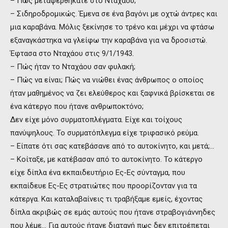
– Πώς μεταφερθήκατε στο Νταχάου;
– Σιδηροδρομικώς. Έμενα σε ένα βαγόνι με οχτώ άντρες και
μια καραβάνα. Μόλις ξεκίνησε το τρένο και μέχρι να φτάσω
εξαναγκάστηκα να γλείφω την καραβάνα για να δροσιστώ.
Έφτασα στο Νταχάου στις 9/1/1943.
– Πώς ήταν το Νταχάου σαν φυλακή;
– Πώς να είναι; Πώς να νιώθει ένας άνθρωπος ο οποίος
ήταν μαθημένος να ζει ελεύθερος και ξαφνικά βρίσκεται σε
ένα κάτεργο που ήτανε ανθρωποκτόνο;
Δεν είχε μόνο συρματοπλέγματα. Είχε και τοίχους
πανύψηλους. Το συρματόπλεγμα είχε τριφασικό ρεύμα.
– Είπατε ότι σας κατεβάσανε από το αυτοκίνητο, και μετά;…
– Κοίταξε, με κατέβασαν από το αυτοκίνητο. Το κάτεργο
είχε δίπλα ένα εκπαιδευτήριο Ες-Ες σύνταγμα, που
εκπαίδευε Ες-Ες στρατιώτες που προορίζονταν για τα
κάτεργα. Και καταλαβαίνεις τι τραβήξαμε εμείς, έχοντας
δίπλα ακριβώς σε εμάς αυτούς που ήτανε στραβογιάννηδες
που λέμε… Για αυτούς ήτανε διαταγή πως δεν επιτρέπεται