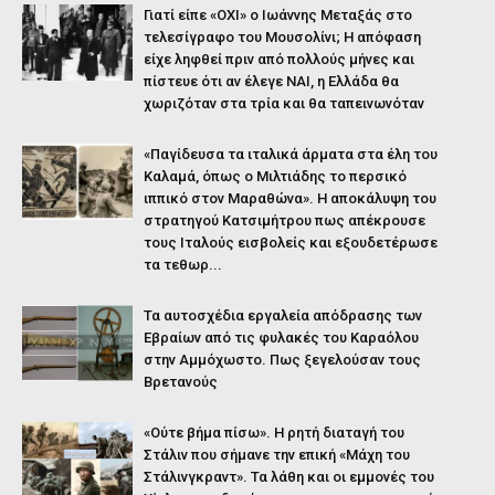
Γιατί είπε «ΟΧΙ» ο Ιωάννης Μεταξάς στο
τελεσίγραφο του Μουσολίνι; Η απόφαση
είχε ληφθεί πριν από πολλούς μήνες και
πίστευε ότι αν έλεγε ΝΑΙ, η Ελλάδα θα
χωριζόταν στα τρία και θα ταπεινωνόταν
«Παγίδευσα τα ιταλικά άρματα στα έλη του
Καλαμά, όπως ο Μιλτιάδης το περσικό
ιππικό στον Μαραθώνα». Η αποκάλυψη του
στρατηγού Κατσιμήτρου πως απέκρουσε
τους Ιταλούς εισβολείς και εξουδετέρωσε
τα τεθωρ...
Τα αυτοσχέδια εργαλεία απόδρασης των
Εβραίων από τις φυλακές του Καραόλου
στην Αμμόχωστο. Πως ξεγελούσαν τους
Βρετανούς
«Ούτε βήμα πίσω». Η ρητή διαταγή του
Στάλιν που σήμανε την επική «Μάχη του
Στάλινγκραντ». Τα λάθη και οι εμμονές του