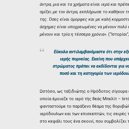
άντρα, μια και τα χρήματα είναι ιερά και πρέ
σμίξει με τον άντρα, εκπλήρωσε το καθήκον τ
της. Όσες είναι όμορφες και με καλή κορμοστ
άσχημες είναι υποχρεωμένες να μένουν πολύ κ
μένουν και τρία η τέσσερα χρόνια
». (“Ιστορίαι”,
Εύκολα αντιλαμβανόμαστε ότι στην εξ
ιερής πορνείας. Εκείνη που υπάρχε
στρώματος πρέπει να εκδίδονται για ν
ποσό και τη κατηγορία των ιερόδου
Ωστόσο, ως ταξιδιώτης ο Ηρόδοτος σίγουρα ε
οποία έμοιαζε το ιερό τής θεάς Μπελίτ – Ισ
φανταστούμε το παράξενο θέαμα της θορυβώδ
ιερόδουλων και των επισκεπτών, τις σειρές 
στο κεφάλι τους ένα σκοινί, που συμβολίζει 