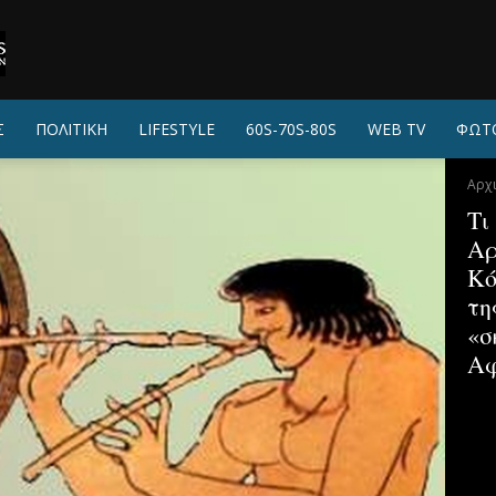
Σ
ΠΟΛΙΤΙΚΗ
LIFESTYLE
60S-70S-80S
WEB TV
ΦΩΤ
Αρχ
Τι
Αρ
Κό
τη
«σ
Αφ