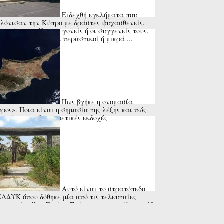
Ειδεχθή εγκλήματα που
λόνισαν την Κύπρο με δράστες ψυχασθενείς.
τα ήταν οι ίδιοι οι γονείς ή οι συγγενείς τους,
 και ανυποψίαστοι περαστικοί ή μικρά ...
Πως βγήκε η ονομασία
ρος». Ποια είναι η σημασία της λέξης και πώς
ντώνται οι διαφορετικές εκδοχές
Αυτό είναι το στρατόπεδο
ΕΛΔΥΚ όπου δόθηκε μία από τις τελευταίες
ς του Αττίλα. Εκεί οι Τούρκοι αποκεφάλισαν 10
τιώτες και τοποθέτησαν τα κεφάλια ...