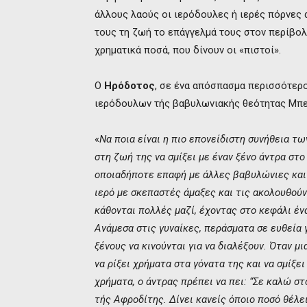
άλλους λαούς οι ιερόδουλες ή ιερές πόρνες 
τους τη ζωή το επάγγελμά τους στον περίβολο
χρηματικά ποσά, που δίνουν οι «πιστοί».
Ο
Ηρόδοτος
, σε ένα απόσπασμα περισσότερο
ιερόδουλων τής βαβυλωνιακής θεότητας Μπελί
«
Να ποια είναι η πιο επονείδιστη συνήθεια τ
στη ζωή της να σμίξει με έναν ξένο άντρα στ
οποιαδήποτε επαφή με άλλες βαβυλώνιες και 
ιερό με σκεπαστές άμαξες και τις ακολουθούν
κάθονται πολλές μαζί, έχοντας στο κεφάλι έν
Ανάμεσα στις γυναίκες, περάσματα σε ευθεία 
ξένους να κινούνται για να διαλέξουν. Όταν μ
να ρίξει χρήματα στα γόνατα της και να σμίξε
χρήματα, ο άντρας πρέπει να πει: “Σε καλώ στ
τής Αφροδίτης. Δίνει κανείς όποιο ποσό θέλει