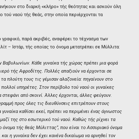
ανήκουν στο διαρκή «κλήρο» τής θεότητας και ασκούν όλη
 τού ναού τής θεάς, στην οποία περιέρχονται τα
 γραφικό, παρά ακριβές, αναφέρει το τέχνασμα των
τ – Ιστάρ, τής οποίας το όνομα μετατρέπει σε Μύλλιτα:
ων Βαβυλωνίων. Κάθε γυναίκα τής χώρας πρέπει μια φορά
ο ιερό τής Αφροδίτης. Πολλές απαξιούν να έρχονται σε
τα πλούτη τους τις γέμισαν αλαζονεία: πηγαίνουν στο
 πολλοί υπηρέτες. Στον περίβολο τού ναού οι γυναίκες
α στεφάνι από σκοινί. Άλλες έρχονται, άλλες φεύγουν.
γραμμή προς όλες τις διευθύνσεις επιτρέπουν στους
ια γυναίκα καθίσει εκεί, πρέπει να περιμένει ένας άγνωστος
ι μαζί της στο εσωτερικό τού ναού. Καθώς τής ρίχνει τα
ο όνομα τής θεάς Μύλιττας”, που είναι το Ασσυριακό όνομα
 και η γυναίκα δεν έχει κανένα δικαίωμα να αρνηθεί τον