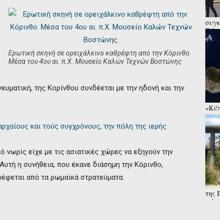
συγκ
Θύμα
αλλά
Ερωτική σκηνή σε ορειχάλκινο καθρέφτη από την Κόρινθο.
Μέσα του 4ου αι. π.Χ. Μουσείο Καλών Τεχνών Βοστώνης
νευματική, της Κορίνθου συνδέεται με την ηδονή και την
«Κύπ
συνα
αρχαίους και τούς συγχρόνους, την πόλη της ιερής
ό νωρίς είχε με τις ασιατικές χώρες να εξηγούν την
υτή η συνήθεια, που έκανε διάσημη την Κόρινθο,
τρέφεται από τα ρωμαϊκά στρατεύματα.
της 
μάχε
στρα