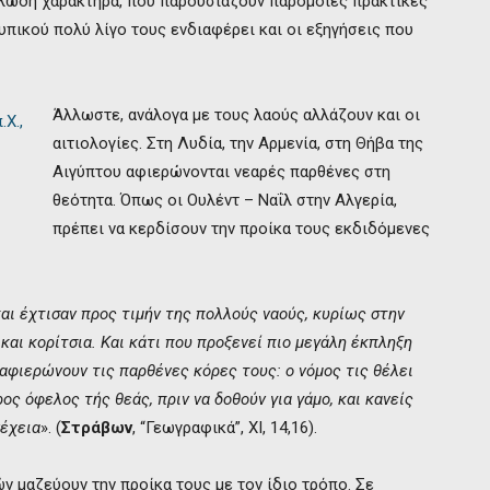
λώδη χαρακτήρα, που παρουσιάζουν παρόμοιες πρακτικές
τυπικού πολύ λίγο τους ενδιαφέρει και οι εξηγήσεις που
Άλλωστε, ανάλογα με τους λαούς αλλάζουν και οι
αιτιολογίες. Στη Λυδία, την Αρμενία, στη Θήβα της
Αιγύπτου αφιερώνονται νεαρές παρθένες στη
θεότητα. Όπως οι Ουλέντ – Ναΐλ στην Αλγερία,
πρέπει να κερδίσουν την προίκα τους εκδιδόμενες
και έχτισαν προς τιμήν της πολλούς ναούς, κυρίως στην
και κορίτσια. Και κάτι που προξενεί πιο μεγάλη έκπληξη
 αφιερώνουν τις παρθένες κόρες τους: ο νόμος τις θέλει
ος όφελος τής θεάς, πριν να δοθούν για γάμο, και κανείς
νέχεια
». (
Στράβων
, “Γεωγραφικά”, ΧΙ, 14,16).
 μαζεύουν την προίκα τους με τον ίδιο τρόπο. Σε