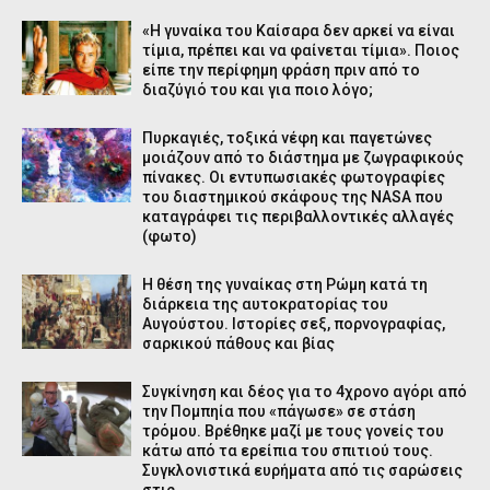
«Η γυναίκα του Καίσαρα δεν αρκεί να είναι
τίμια, πρέπει και να φαίνεται τίμια». Ποιος
είπε την περίφημη φράση πριν από το
διαζύγιό του και για ποιο λόγο;
Πυρκαγιές, τοξικά νέφη και παγετώνες
μοιάζουν από το διάστημα με ζωγραφικούς
πίνακες. Οι εντυπωσιακές φωτογραφίες
του διαστημικού σκάφους της NASA που
καταγράφει τις περιβαλλοντικές αλλαγές
(φωτο)
Η θέση της γυναίκας στη Ρώμη κατά τη
διάρκεια της αυτοκρατορίας του
Αυγούστου. Ιστορίες σεξ, πορνογραφίας,
σαρκικού πάθους και βίας
Συγκίνηση και δέος για το 4χρονο αγόρι από
την Πομπηία που «πάγωσε» σε στάση
τρόμου. Βρέθηκε μαζί με τους γονείς του
κάτω από τα ερείπια του σπιτιού τους.
Συγκλονιστικά ευρήματα από τις σαρώσεις
στις ...