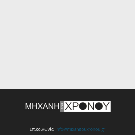
Επικοινωνία:
info@mixanitouxronou.gr