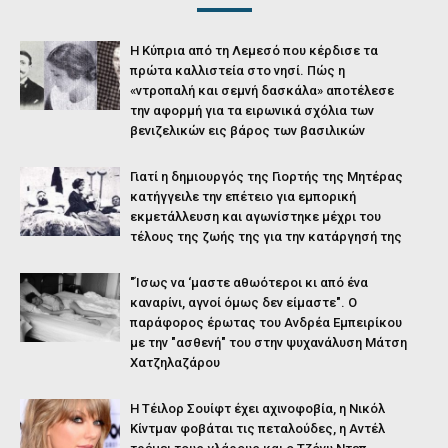
Η Κύπρια από τη Λεμεσό που κέρδισε τα
πρώτα καλλιστεία στο νησί. Πώς η
«ντροπαλή και σεμνή δασκάλα» αποτέλεσε
την αφορμή για τα ειρωνικά σχόλια των
βενιζελικών εις βάρος των βασιλικών
Γιατί η δημιουργός της Γιορτής της Μητέρας
κατήγγειλε την επέτειο για εμπορική
εκμετάλλευση και αγωνίστηκε μέχρι του
τέλους της ζωής της για την κατάργησή της
"Ίσως να ‘μαστε αθωότεροι κι από ένα
καναρίνι, αγνοί όμως δεν είμαστε". Ο
παράφορος έρωτας του Ανδρέα Εμπειρίκου
με την "ασθενή" του στην ψυχανάλυση Μάτση
Χατζηλαζάρου
Η Τέιλορ Σουίφτ έχει αχινοφοβία, η Νικόλ
Κίντμαν φοβάται τις πεταλούδες, η Αντέλ