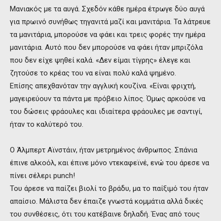
Μανιακός με τα αυγά. Σχεδόν κάθε ημέρα έτρωγε δύο αυγά
για πρωινό συνήθως τηγανιτά μαζί και μανιτάρια. Τα λάτρευε
τα μανιτάρια, μπορούσε να φάει και τρεις φορές την ημέρα
μανιτάρια. Αυτό που δεν μπορούσε να φάει ήταν μπριζόλα
που δεν είχε ψηθεί καλά. «Δεν είμαι τίγρης» έλεγε και
ζητούσε το κρέας του να είναι πολύ καλά ψημένο.
Επίσης απεχθανόταν την αγγλική κουζίνα. «Είναι φριχτή,
μαγειρεύουν τα πάντα με πρόβειο λίπος. Όμως αρκούσε να
του δώσεις φράουλες και ιδιαίτερα φράουλες με σαντιγί,
ήταν το καλύτερό του.
Ο Άλμπερτ Αϊνστάιν, ήταν μετρημένος άνθρωπος. Σπάνια
έπινε αλκοόλ, και έπινε μόνο ντεκαφεϊνέ, ενώ του άρεσε να
πίνει σέλερι punch!
Του άρεσε να παίζει βιολί το βράδυ, μα το παίξιμό του ήταν
απαίσιο. Μάλιστα δεν έπαιζε γνωστά κομμάτια αλλά δικές
του συνθέσεις, ότι του κατέβαινε δηλαδή. Ένας από τους