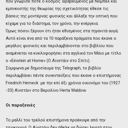
που γνώρισε ποτέ ο κόσμος. Βραβευμένος με Νόμπελ και
εμπνευστής της θεωρίας της σχετικότητας έθεσε τις
βάσεις της μοντέρνας φυσικής και άλλαξε την οπτική που
είχαμε για το διάστημα, τον χρόνο, την ενέργεια.
Όμως πόσοι ξέρουν ότι ήταν εθισμένος στα τηγανιτά αυγά;
Αυτό είναι ένα από τα 10 παράξενα πράγματα που έκανε ο
μεγάλος φυσικός και περιλαμβάνονται στο βιβλίου που
αναμένεται να κυκλοφορήσει στα αγγλικά τον Μάιο με τίτλο
ο «Einstein at Home» (Ο Αϊνστάιν στο Σπίτι).
Σύμφωνα με δημοσίευμα της Telegraph, το βιβλίο
περιλαμβάνει πέντε συνεντεύξεις που έκανε ο επιστήμονας
Friedrich Herneck με την επί έξι χρόνια οικονόμο του (1927
-33) Αϊνστάιν στο Βερολίνο Herta Waldow.
Οι παραξενιές
Το μαλλί του τρελού επιστήμονα προέκυψε από την
τσιγκουνιά. Ο Αϊνστάιν δεν ήθελε να δώσει λεφτά στον