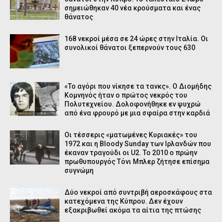
σημειώθηκαν 40 νέα κρούσματα και ένας
θάνατος
168 νεκροί μέσα σε 24 ώρες στην Ιταλία. Οι
συνολικοί θάνατοι ξεπερνούν τους 630
«Το αγόρι που νίκησε τα τανκς». Ο Διομήδης
Κομνηνός ήταν ο πρώτος νεκρός του
Πολυτεχνείου. Δολοφονήθηκε εν ψυχρώ
από ένα φρουρό με μια σφαίρα στην καρδιά
Οι τέσσερις «ματωμένες Κυριακές» του
1972 και η Bloody Sunday των Ιρλανδών που
έκαναν τραγούδι οι U2. Το 2010 ο πρώην
πρωθυπουργός Τόνι Μπλερ ζήτησε επίσημα
συγνώμη
Δύο νεκροί από συντριβή αεροσκάφους στα
κατεχόμενα της Κύπρου. Δεν έχουν
εξακριβωθεί ακόμα τα αίτια της πτώσης