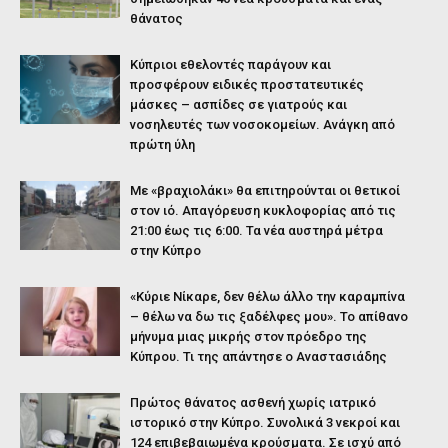
θάνατος
Κύπριοι εθελοντές παράγουν και
προσφέρουν ειδικές προστατευτικές
μάσκες – ασπίδες σε γιατρούς και
νοσηλευτές των νοσοκομείων. Ανάγκη από
πρώτη ύλη
Με «βραχιολάκι» θα επιτηρούνται οι θετικοί
στον ιό. Απαγόρευση κυκλοφορίας από τις
21:00 έως τις 6:00. Τα νέα αυστηρά μέτρα
στην Κύπρο
«Κύριε Νίκαρε, δεν θέλω άλλο την καραμπίνα
– θέλω να δω τις ξαδέλφες μου». Το απίθανο
μήνυμα μιας μικρής στον πρόεδρο της
Κύπρου. Τι της απάντησε ο Αναστασιάδης
Πρώτος θάνατος ασθενή χωρίς ιατρικό
ιστορικό στην Κύπρο. Συνολικά 3 νεκροί και
124 επιβεβαιωμένα κρούσματα. Σε ισχύ από