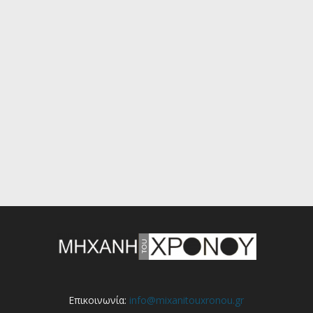
Επικοινωνία:
info@mixanitouxronou.gr