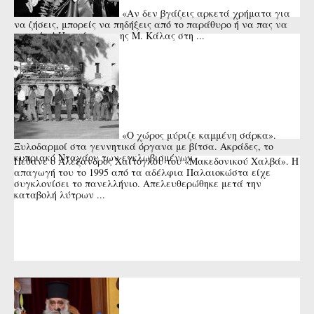
«Αν δεν βγάζεις αρκετά χρήματα για
να ζήσεις, μπορείς να πηδήξεις από το παράθυρο ή να πας να
πνιγείς»! Η απάντηση της Μ. Κάλας στη ...
«Ο χώρος μύριζε καμμένη σάρκα».
Ξυλοδαρμοί στα γεννητικά όργανα με βίτσα. Ακράδες, το
κυπριακό Νταχάου των εγκλωβισμένων.
Πέθανε ο Αλέξανδρος Χαΐτογλου του «Μακεδονικού Χαλβά». Η
απαγωγή του το 1995 από τα αδέλφια Παλαιοκώστα είχε
συγκλονίσει το πανελλήνιο. Απελευθερώθηκε μετά την
καταβολή λύτρων ...