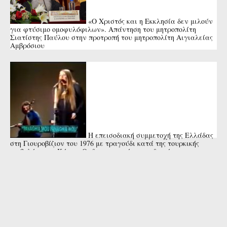
«Ο Χριστός και η Εκκλησία δεν μιλούν
για φτύσιμο ομοφυλόφιλων». Απάντηση του μητροπολίτη
Σιατίστης Παύλου στην προτροπή του μητροπολίτη Αιγιαλείας
Αμβρόσιου
Η επεισοδιακή συμμετοχή της Ελλάδας
στη Γιουροβίζιον του 1976 με τραγούδι κατά της τουρκικής
εισβολής στην Κύπρο. Οι διοργανωτές προειδοποίησαν την
Μαρίζα Κωχ ότι κινδύνευε ...