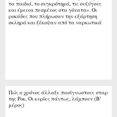
τα παιδιά, το συγκρότημά, τις συζύγους
και έμεινα πεσμένος στα γόνατα». Οι
Η αίρεση Χάρε Κρίσνα, που αναστάτωσε
ροκάδες που πλήρωσαν την εξάρτηση
την Ελλάδα τη δεκαετία του ’80. Οι
σκληρά και ξέκοψαν από τα ναρκωτικά
κατηγορίες για ναρκωτικά και
προσηλυτισμό
Πώς ο χρόνος άλλαξε πασίγνωστους σταρ
της Ροκ. Οι κυρίες πάντως, λάμπουν (Β’
μέρος)