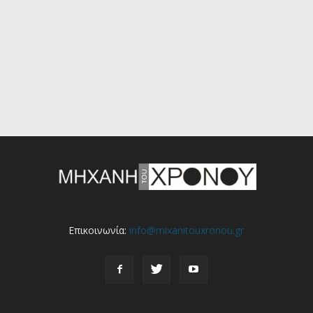
Επικοινωνία:
info@mixanitouxronou.gr