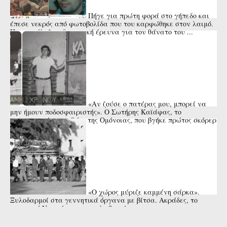
Πήγε για πρώτη φορά στο γήπεδο και
έπεσε νεκρός από φωτοβολίδα που του καρφώθηκε στον λαιμό.
Που κατέληξε η δικαστική έρευνα για τον θάνατο του ...
«Αν ζούσε ο πατέρας μου, μπορεί να
μην ήμουν ποδοσφαιριστής». Ο Σωτήρης Καϊάφας, το
αναντικατάστατο 9άρι της Ομόνοιας, που βγήκε πρώτος σκόρερ
της Ευρώπης και ...
«Ο χώρος μύριζε καμμένη σάρκα».
Ξυλοδαρμοί στα γεννητικά όργανα με βίτσα. Ακράδες, το
κυπριακό Νταχάου των εγκλωβισμένων.