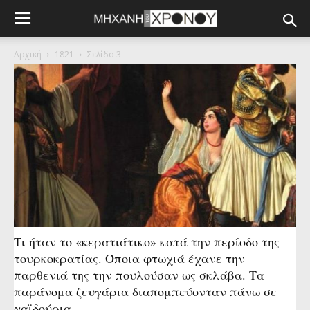
Αρχική
1821
Σελίδα 3
Τι ήταν το «κερατιάτικο» κατά την περίοδο της
τουρκοκρατίας. Όποια φτωχιά έχανε την
παρθενιά της την πουλούσαν ως σκλάβα. Τα
παράνομα ζευγάρια διαπομπεύονταν πάνω σε
γαϊδούρια