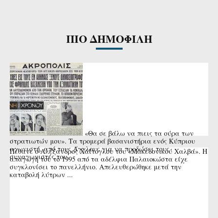
ΠΙΟ ΔΗΜΟΦΙΛΗ
«Θα σε βάλω να πιεις τα ούρα των
στρατιωτών μου». Τα τρομερά βασανιστήρια ενός Κύπριου
αγωνιστή, από τους Άγγλους για να προδώσει τους
Πέθανε ο Αλέξανδρος Χαΐτογλου του «Μακεδονικού Χαλβά». Η
συναγωνιστές του
απαγωγή του το 1995 από τα αδέλφια Παλαιοκώστα είχε
συγκλονίσει το πανελλήνιο. Απελευθερώθηκε μετά την
καταβολή λύτρων ...