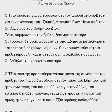
Αθήνα μέσα στο Χρόνο
Ο Τζισταράκης, για να εξασφαλίσει τον απαραίτητο ασβέστη
για την ανέγερση του τζαμιού, γκρέμισε έναν κίονα από τον
διπλανό ναό του Ολυμπίου Διός.
Τότε, σύμφωνα με τον θρύλο, ξεκίνησε η κατάρα.
Οι Τούρκοι δε συμφωνούσαν με οποιαδήποτε μετακίνηση ή
καταστροφή αρχαίων μνημείων. Θεωρούσαν κάθε τέτοια
πράξη ιερόσυλη και πίστευαν ότι προκαλούσε συμφορές.
Οι βέβηλοι τιμωρούνταν αυστηρά.
Ο Τζισταράκης προσπάθησε να αποφύγει τις συνέπειες της
πράξης του. Για να δωροδοκήσει τον πασά του Ευρίπου, που
ήταν ανώτερός του και υπεύθυνος για την Αθήνα, του
έστειλε δεκάδες πουγκιά, γεμάτα με γρόσια. Η πράξη του
όμως, ήταν ασυγχώρητη και ο Τζισταράκης καθαιρέθηκε.