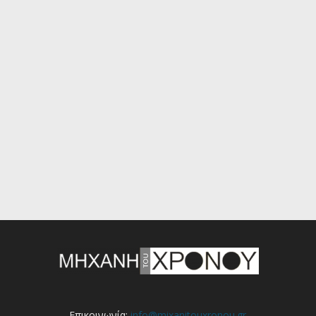
Επικοινωνία:
info@mixanitouxronou.gr