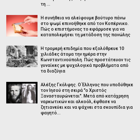
τη ...
Η συνήθεια να αλείφουμε βούτυρο πάνω
στο ψωμί επινοήθηκε από τον Κοπέρνικο.
Πώς ο επιστήμονας το εφάρμοσε για να
καταπολεμήσει τη μετάδοση της πανώλης
Η τρομερή επιδημία που εξολόθρευε 10
χιλιάδες άτομα την ημέρα στην
Κωνσταντινούπολη. Πώς προστάτευαν τις
γυναίκες με ψυχολογικά προβλήματα από
τα διαζύγια
Αλέξης Γκόλφης. Ο Έλληνας που υποδύθηκε
τον Ιησού στη σειρά "ο Χριστός
Ξανασταυρώνεται". Μετά από κατάχρηση
ναρκωτικών και αλκοόλ, έφθασε να
ζητιανεύει και να ψάχνει στα σκουπίδια για
φαγητό...