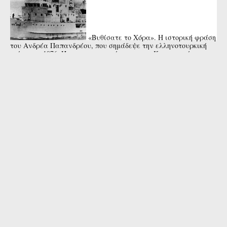
«Βυθίσατε το Χόρα». Η ιστορική φράση
του Ανδρέα Παπανδρέου, που σημάδεψε την ελληνοτουρκική
κρίση του 1976. Ήταν σε συνεννόηση με τον Κωνσταντίνο
Καραμανλή ή όχι; ...