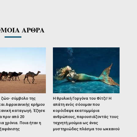
ΜΟΙΑ ΑΡΘΡΑ
ο ζώο- σύμβολο της
Η θρυλική Γοργόνα του Φίτζι! Η
και Αφρικανικής ερήμου
απάτη ενός σόουμαν που
κανική καταγωγή. Έζησε
κορόιδεψε εκατομμύρια
α πριν από 20
ανθρώπους, παρουσιάζοντάς τους
α χρόνια. Ποια ήταν η
τεχνητή μούμια ως ένας
εξαφάνισης
μυστηριώδες πλάσμα του ωκεανού