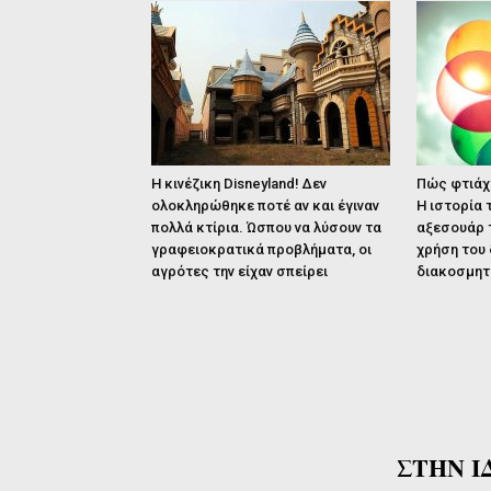
Η κινέζικη Disneyland! Δεν
Πώς φτιάχ
ολοκληρώθηκε ποτέ αν και έγιναν
Η ιστορία 
πολλά κτίρια. Ώσπου να λύσουν τα
αξεσουάρ 
γραφειοκρατικά προβλήματα, οι
χρήση του 
αγρότες την είχαν σπείρει
διακοσμητ
ΣΤΗΝ Ι