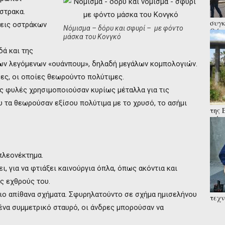
στρακα.
συγκ
σεις οστράκων
Νόμισμα – δόρυ και σφυρί – με φόντο
Θύμα
μάσκα του Κονγκό
αλλά
ά και της
των λεγόμενων «ουάνπουμ», δηλαδή μεγάλων κομπολογιών.
ς, οι οποίες θεωρούντο πολύτιμες.
ς φυλές χρησιμοποιούσαν κυρίως μέταλλα για τις
υ τα θεωρούσαν εξίσου πολύτιμα με το χρυσό, το ασήμι
της 
μάχε
στρα
πλεονέκτημα.
, για να φτιάξει καινούργια όπλα, όπως ακόντια και
ς εχθρούς του.
πιο απίθανα σχήματα. Σφυρηλατούντο σε σχήμα ημισελήνου
τεχν
του 
 ένα συμμετρικό σταυρό, οι άνδρες μπορούσαν να
Χασά