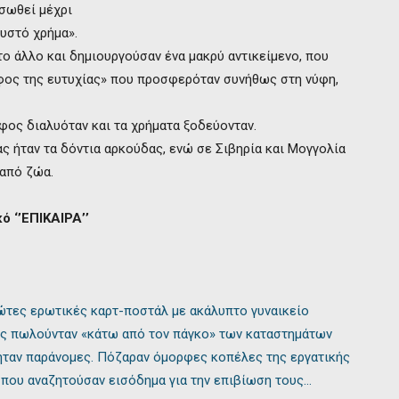
ασωθεί μέχρι
ευστό χρήμα».
το άλλο και δημιουργούσαν ένα μακρύ αντικείμενο, που
ίφος της ευτυχίας» που προσφερόταν συνήθως στη νύφη,
ίφος διαλυόταν και τα χρήματα ξοδεύονταν.
ς ήταν τα δόντια αρκούδας, ενώ σε Σιβηρία και Μογγολία
 από ζώα.
 ‘’ΕΠΙΚΑΙΡΑ’’
ώτες ερωτικές καρτ-ποστάλ με ακάλυπτο γυναικείο
ς πωλούνταν «κάτω από τον πάγκο» των καταστημάτων
 ήταν παράνομες. Πόζαραν όμορφες κοπέλες της εργατικής
 που αναζητούσαν εισόδημα για την επιβίωση τους…