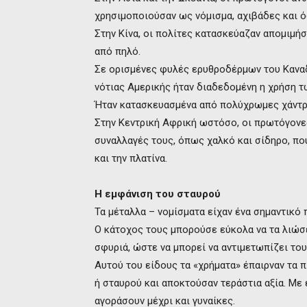
χρησιμοποιούσαν ως νόμισμα, αχιβάδες και ό
Στην Κίνα, οι πολίτες κατασκεύαζαν απομιμή
από πηλό.
Σε ορισμένες φυλές ερυθροδέρμων του Καναδ
νότιας Αμερικής ήταν διαδεδομένη η χρήση 
Ήταν κατασκευασμένα από πολύχρωμες χάντρε
Στην Κεντρική Αφρική ωστόσο, οι πρωτόγονε
συναλλαγές τους, όπως χαλκό και σίδηρο, πο
και την πλατίνα.
Η εμφάνιση του σταυρού
Τα μέταλλα – νομίσματα είχαν ένα σημαντικό 
Ο κάτοχος τους μπορούσε εύκολα να τα λιώσει
σφυριά, ώστε να μπορεί να αντιμετωπίζει του
Αυτού του είδους τα «χρήματα» έπαιρναν τα 
ή σταυρού και αποκτούσαν τεράστια αξία. Με
αγοράσουν μέχρι και γυναίκες.