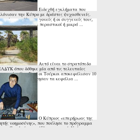
Ειδεχθή εγκλήματα που
λόνισαν την Κύπρο με δράστες ψυχασθενείς.
τα ήταν οι ίδιοι οι γονείς ή οι συγγενείς τους,
 και ανυποψίαστοι περαστικοί ή μικρά ...
Αυτό είναι το στρατόπεδο
ΕΛΔΥΚ όπου δόθηκε μία από τις τελευταίες
ς του Αττίλα. Εκεί οι Τούρκοι αποκεφάλισαν 10
τιώτες και τοποθέτησαν τα κεφάλια ...
Ο Κύπριος «υπερήρωας της
ητής νοημοσύνης», που πούλησε το πρόγραμμα
στην Google έναντι 450 εκατ. ευρώ. Ντέμης
μπης, ο σπάνιος επιστήμονας.