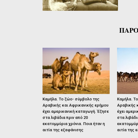
ΠΑΡΟ
Καμήλα. Το ζώο- σύμβολο της
Καμήλα. Τ
Αραβικής και Αφρικανικής ερήμου
Αραβικής 
έχει αμερικανική καταγωγή. Έζησε
έχει αμερι
στα λιβάδια πριν από 20
στα λιβάδι
εκατομμύρια χρόνια. Ποια ήταν η
εκατομμύρι
αιτία της εξαφάνισης
αιτία της 