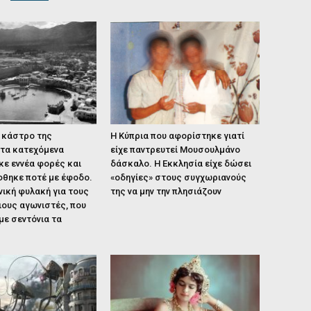
 κάστρο της
Η Κύπρια που αφορίστηκε γιατί
στα κατεχόμενα
είχε παντρευτεί Μουσουλμάνο
κε εννέα φορές και
δάσκαλο. Η Εκκλησία είχε δώσει
φθηκε ποτέ με έφοδο.
«οδηγίες» στους συγχωριανούς
νική φυλακή για τους
της να μην την πλησιάζουν
ιους αγωνιστές, που
ε σεντόνια τα