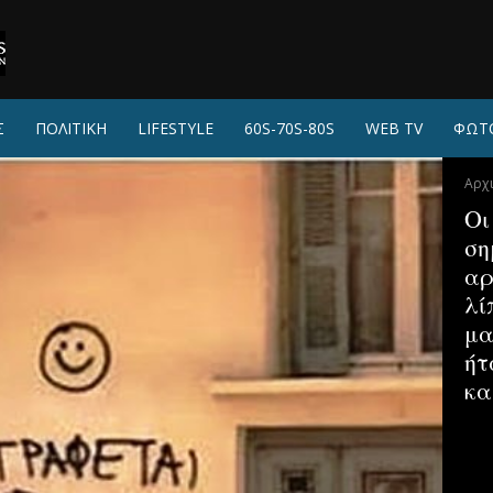
Σ
ΠΟΛΙΤΙΚΗ
LIFESTYLE
60S-70S-80S
WEB TV
ΦΩΤ
Αρχ
Οι
ση
αρ
λί
μα
ήτ
κα