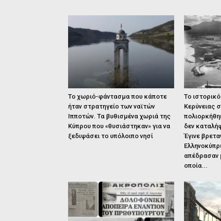
Το χωριό-φάντασμα που κάποτε
Το ιστορικό
ήταν στρατηγείο των ναϊτών
Κερύνειας 
Ιπποτών. Τα βυθισμένα χωριά της
πολιορκήθη
Κύπρου που «θυσιάστηκαν» για να
δεν καταλή
ξεδιψάσει το υπόλοιπο νησί
Έγινε βρετα
Ελληνοκύπρ
απέδρασαν μ
οποία...