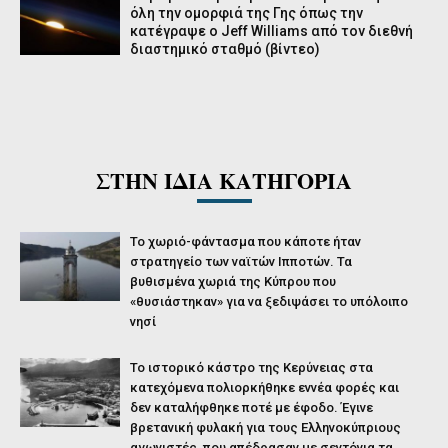
όλη την ομορφιά της Γης όπως την
κατέγραψε ο Jeff Williams από τον διεθνή
διαστημικό σταθμό (βίντεο)
ΣΤΗΝ ΙΔΙΑ ΚΑΤΗΓΟΡΙΑ
Το χωριό-φάντασμα που κάποτε ήταν
στρατηγείο των ναϊτών Ιπποτών. Τα
βυθισμένα χωριά της Κύπρου που
«θυσιάστηκαν» για να ξεδιψάσει το υπόλοιπο
νησί
Το ιστορικό κάστρο της Κερύνειας στα
κατεχόμενα πολιορκήθηκε εννέα φορές και
δεν καταλήφθηκε ποτέ με έφοδο. Έγινε
βρετανική φυλακή για τους Ελληνοκύπριους
αγωνιστές, που απέδρασαν με σεντόνια τα