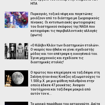
ΗΠΑ
Πυρκαγιές, τοξικά νέφη και παγετώνες
μοιάζουν από το διάστημα με ζωγραφικούς
πίνακες. Οι εντυπωσιακές φωτογραφίες
του διαστημικού σκάφους της NASA που
καταγράφει τις περιβαλλοντικές αλλαγές
(φωτο)
«Ο Κάλβιν Κλάιν των διαστημικών στολών».
Ο νεαρός που ήθελε να γίνει σχεδιαστής
μόδας και τον απέτρεψε η οικογένειά του.
Έγινε μηχανικός και σχεδίασε τις
διαστημικές στολές!
O πρώτος που επιχείρησε να ταξιδέψει στη
Σελήνη ήταν ένας Κινέζος αξιωματούχος το
1.500 μ.Χ. με μια ψάθινη πολυθρόνα στην
οποία έδεσε 47 ρουκέτες. Άναψαν
ταυτόχρονα και ταξίδεψε μακριά από
αυτόν τον κ...
Το μαγικό παράθυρο του αστροναύτη. Δείτε