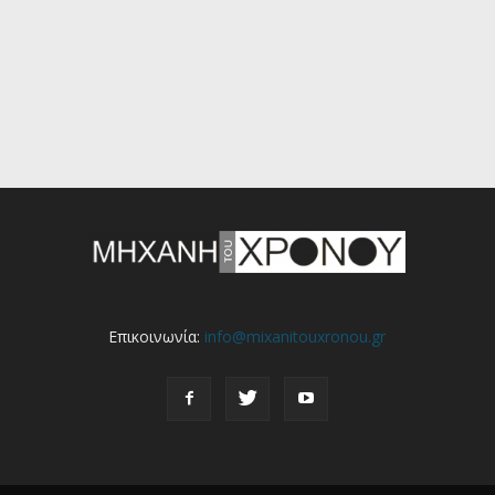
Επικοινωνία:
info@mixanitouxronou.gr