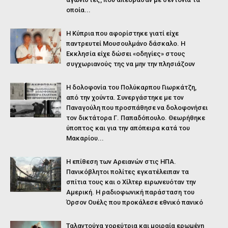
οποία...
Η Κύπρια που αφορίστηκε γιατί είχε
παντρευτεί Μουσουλμάνο δάσκαλο. Η
Εκκλησία είχε δώσει «οδηγίες» στους
συγχωριανούς της να μην την πλησιάζουν
Η δολοφονία του Πολύκαρπου Γιωρκάτζη,
από την χούντα. Συνεργάστηκε με τον
Παναγούλη που προσπάθησε να δολοφονήσει
τον δικτάτορα Γ. Παπαδόπουλο. Θεωρήθηκε
ύποπτος και για την απόπειρα κατά του
Μακαρίου...
Η επίθεση των Αρειανών στις ΗΠΑ.
Πανικόβλητοι πολίτες εγκατέλειπαν τα
σπίτια τους και ο Χίλτερ ειρωνευόταν την
Αμερική. Η ραδιοφωνική παράσταση του
Όρσον Ουέλς που προκάλεσε εθνικό πανικό
Ταλαντούχα χορεύτρια και μοιραία ερωμένη