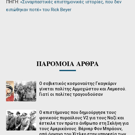
ΠΗΓΗ:
«Συναρπαστικές επιστημονικές ιστορίες, που δεν
ειπώθηκαν ποτέ» του Rick Beyer
ΠΑΡΟΜΟΙΑ ΑΡΘΡΑ
Ο σοβιετικός κοσμοναύτης Γκαγκάριν
γίνεται πολίτης Αμμοχώστου και Λεμεσού.
Γιατί οι πολίτες τραγουδούσαν
Ο επιστήμονας που δημιούργησε τους
φονικούς πυραύλους V2 για τους Ναζί και
έστειλε τον πρώτο άνθρωπο στη Σελήνη για
τους Αμερικάνους. Βέρνερ Φον Μπράουν,
από όργανο του Χίτλερ στην υπηρεσία των