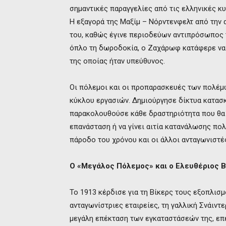
σημαντικές παραγγελίες από τις ελληνικές κ
Η εξαγορά της Μαξίμ – Νόρντενφελτ από την 
του, καθώς έγινε περιοδεύων αντιπρόσωπος
όπλο τη δωροδοκία, ο Ζαχάρωφ κατάφερε να 
της οποίας ήταν υπεύθυνος.
Οι πόλεμοι και οι προπαρασκευές των πολέμω
κύκλου εργασιών. Δημιούργησε δίκτυα κατασ
παρακολουθούσε κάθε δραστηριότητα που θα 
επανάσταση ή να γίνει αιτία κατανάλωσης πο
πάροδο του χρόνου και οι άλλοι ανταγωνιστές
Ο «Μεγάλος Πόλεμος» και ο Ελευθέριος Β
Το 1913 κέρδισε για τη Βίκερς τους εξοπλισ
ανταγωνίστριες εταιρείες, τη γαλλική Σνάιντε
μεγάλη επέκταση των εγκαταστάσεών της, επ