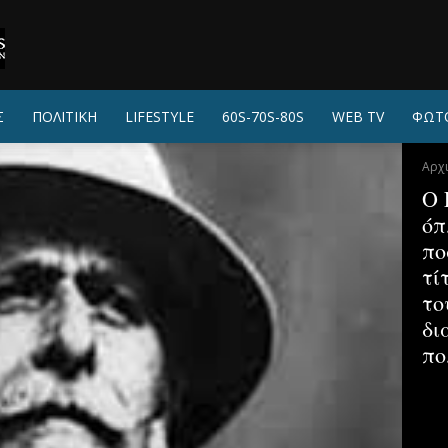
Σ
ΠΟΛΙΤΙΚΗ
LIFESTYLE
60S-70S-80S
WEB TV
ΦΩΤ
Αρχ
Ο 
όπ
πο
τί
το
δι
πο