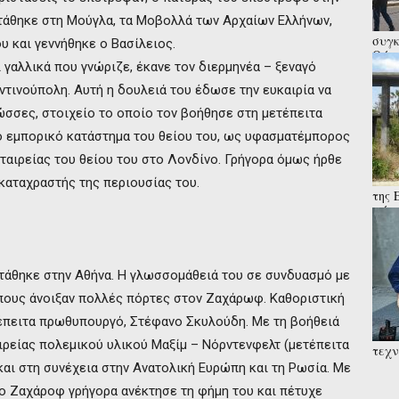
τάθηκε στη Μούγλα, τα Μοβολλά των Αρχαίων Ελλήνων,
συγκ
υ και γεννήθηκε ο Βασίλειος.
Θύμα
 γαλλικά που γνώριζε, έκανε τον διερμηνέα – ξεναγό
αλλά
τινούπολη. Αυτή η δουλειά του έδωσε την ευκαιρία να
λώσσες, στοιχείο το οποίο τον βοήθησε στη μετέπειτα
 εμπορικό κατάστημα του θείου του, ως υφασματέμπορος
εταιρείας του θείου του στο Λονδίνο. Γρήγορα όμως ήρθε
καταχραστής της περιουσίας του.
της 
μάχε
στρα
στάθηκε στην Αθήνα. Η γλωσσομάθειά του σε συνδυασμό με
όπους άνοιξαν πολλές πόρτες στον Ζαχάρωφ. Καθοριστική
ετέπειτα πρωθυπουργό, Στέφανο Σκυλούδη. Με τη βοήθειά
ιρείας πολεμικού υλικού Μαξίμ – Νόρντενφελτ (μετέπειτα
τεχν
του 
και στη συνέχεια στην Ανατολική Ευρώπη και τη Ρωσία. Με
Χασά
 ο Ζαχάροφ γρήγορα ανέκτησε τη φήμη του και πέτυχε