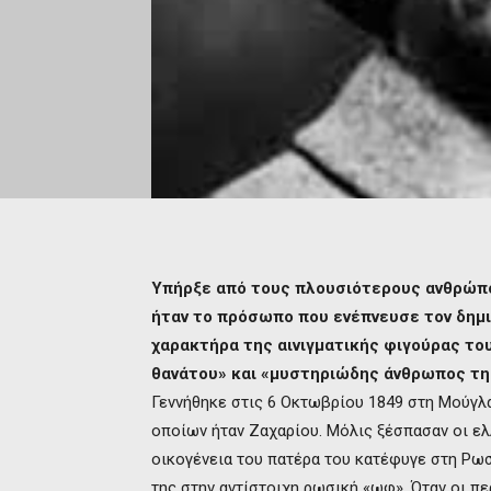
Υπήρξε από τους πλουσιότερους ανθρώπο
ήταν το πρόσωπο που ενέπνευσε τον δημιο
χαρακτήρα της αινιγματικής φιγούρας τ
θανάτου» και «μυστηριώδης άνθρωπος τη
Γεννήθηκε στις 6 Οκτωβρίου 1849 στη Μούγλα
οποίων ήταν Ζαχαρίου. Μόλις ξέσπασαν οι ελ
οικογένεια του πατέρα του κατέφυγε στη Ρωσ
της στην αντίστοιχη ρωσική «ωφ». Όταν οι π