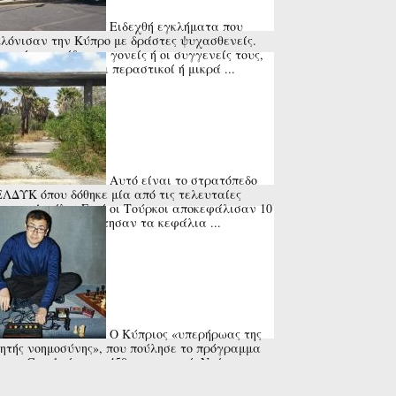
Ειδεχθή εγκλήματα που
λόνισαν την Κύπρο με δράστες ψυχασθενείς.
τα ήταν οι ίδιοι οι γονείς ή οι συγγενείς τους,
 και ανυποψίαστοι περαστικοί ή μικρά ...
Αυτό είναι το στρατόπεδο
ΕΛΔΥΚ όπου δόθηκε μία από τις τελευταίες
ς του Αττίλα. Εκεί οι Τούρκοι αποκεφάλισαν 10
τιώτες και τοποθέτησαν τα κεφάλια ...
Ο Κύπριος «υπερήρωας της
ητής νοημοσύνης», που πούλησε το πρόγραμμα
στην Google έναντι 450 εκατ. ευρώ. Ντέμης
μπης, ο σπάνιος επιστήμονας.