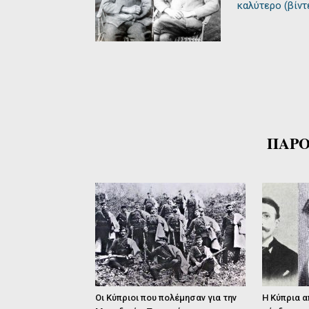
καλύτερο (βίν
ΠΑΡΟ
Οι Κύπριοι που πολέμησαν για την
Η Κύπρια α