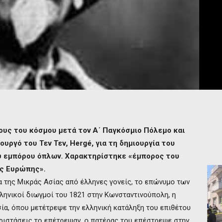
υς του κόσμου μετά τον Α΄ Παγκόσμιο Πόλεμο και
υργό του Τεν Τεν, Hergé, για τη δημιουργία του
ου εμπόρου όπλων. Χαρακτηρίστηκε «έμπορος του
ς Ευρώπης».
 της Μικράς Ασίας από έλληνες γονείς, το επώνυμο των
ληνικοί διωγμοί του 1821 στην Κωνσταντινούπολη, η
ία, όπου μετέτρεψε την ελληνική κατάληξη του επιθέτου
εριστάσεις το επέτρεψαν, ο πατέρας του επέστρεψε στην