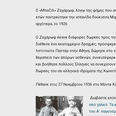
Ο «Μπαζίλ» Ζαχάρωφ, λόγω της φήμης που απέ
ετών παντρεύτηκε την ισπανίδα δούκισσα Μαρ
αργότερα, το 1926.
Ο Ζαχάρωφ έκανε διάφορες δωρεές προς την
διέθεσε ένα εκατομμύριο δραχμές, πρόσφερε 
Ινστιτούτο Παστέρ στην Αθήνα, δώρησε στο 
θεραπεία των απόρων ασθενών, συνεισέφερε
και βοήθησε πολλούς Έλληνες να συνεχίσουν 
δωρεές του σε ελληνικά ιδρύματα της Κωνστ
Πέθανε στις 27 Νοεμβρίου 1936 στο Μόντε Κ
Διαβάστε επίσ
από χαλκό. Τα
του Α΄ παγκοσμ