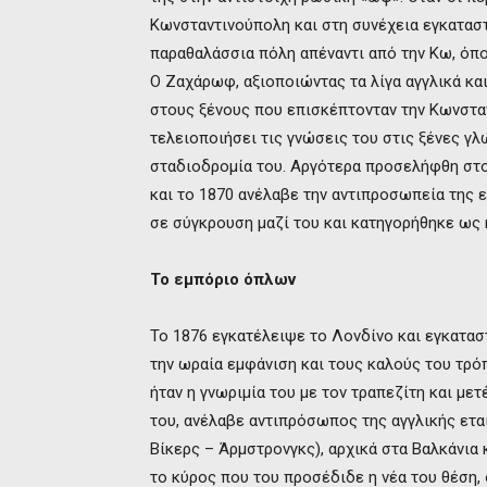
Κωνσταντινούπολη και στη συνέχεια εγκατασ
παραθαλάσσια πόλη απέναντι από την Κω, όπο
Ο Ζαχάρωφ, αξιοποιώντας τα λίγα αγγλικά και
στους ξένους που επισκέπτονταν την Κωνσταν
τελειοποιήσει τις γνώσεις του στις ξένες γ
σταδιοδρομία του. Αργότερα προσελήφθη στο
και το 1870 ανέλαβε την αντιπροσωπεία της 
σε σύγκρουση μαζί του και κατηγορήθηκε ως 
Το εμπόριο όπλων
Το 1876 εγκατέλειψε το Λονδίνο και εγκατα
την ωραία εμφάνιση και τους καλούς του τρ
ήταν η γνωριμία του με τον τραπεζίτη και μ
του, ανέλαβε αντιπρόσωπος της αγγλικής ετα
Βίκερς – Άρμστρονγκς), αρχικά στα Βαλκάνια 
το κύρος που του προσέδιδε η νέα του θέση,