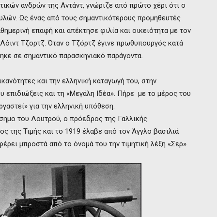
ικών ανδρών της Αντάντ, γνώριζε από πρώτο χέρι ότι ο
υλών. Ως ένας από τους σημαντικότερους προμηθευτές
ημερινή επαφή και απέκτησε φιλία και οικειότητα με τον
Λόιντ Τζορτζ. Όταν ο Τζόρτζ έγινε πρωθυπουργός κατά
ηκε σε σημαντικό παρασκηνιακό παράγοντα.
κανότητες και την ελληνική καταγωγή του, στην
υ επιδιώξεις και τη «Μεγάλη Ιδέα». Πήρε με το μέρος του
γαστεί» για την ελληνική υπόθεση.
άσημο του Λουτρού, ο πρόεδρος της Γαλλικής
ς της Τιμής και το 1919 έλαβε από τον Άγγλο βασιλιά
φέρει μπροστά από το όνομά του την τιμητική λέξη «Σερ».