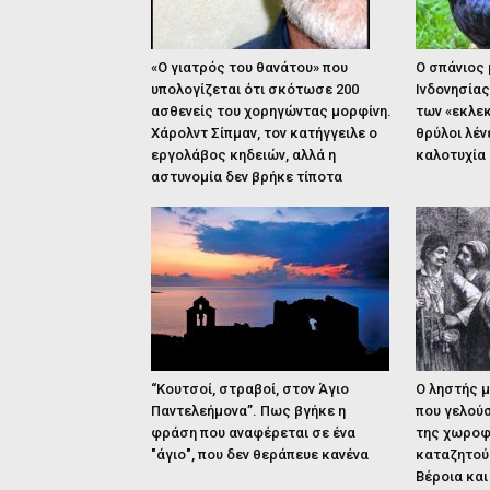
«Ο γιατρός του θανάτου» που
Ο σπάνιος
υπολογίζεται ότι σκότωσε 200
Ινδονησίας
ασθενείς του χορηγώντας μορφίνη.
των «εκλεκ
Χάρολντ Σίπμαν, τον κατήγγειλε ο
θρύλοι λέν
εργολάβος κηδειών, αλλά η
καλοτυχία 
αστυνομία δεν βρήκε τίποτα
“Κουτσοί, στραβοί, στον Άγιο
Ο ληστής μ
Παντελεήμονα”. Πως βγήκε η
που γελούσ
φράση που αναφέρεται σε ένα
της χωροφ
"άγιο", που δεν θεράπευε κανένα
καταζητού
Βέροια και