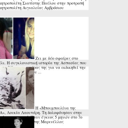
μητροπολίτη Σιατίστης Παύλου στην προτροπή
μητροπολίτη Αιγιαλείας Αμβρόσιου
Ζει με δύο σφαίρες στο
λι. Η συγκλονιστική ιστορία της Ασπασίας που
πυροβόλησε ο πατέρας της για να εκδικηθεί την
ιαστάσει σύζυγό του ...
Η «Μπουμπουλίνα της
», Λουκία Λαουτάρη. Τη δολοφόνησαν στην
εία του χωριού. Ήταν έγκυος 5 μηνών στο 7ο
ί της. Το τραγούδι της Μαρινέλλας