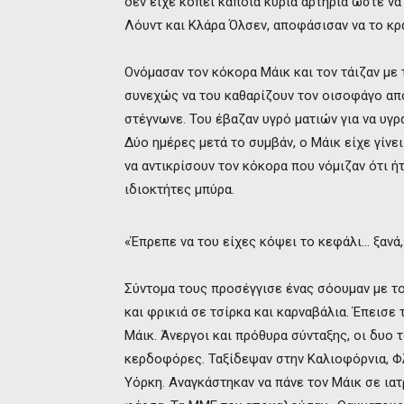
δεν είχε κοπεί κάποια κύρια αρτηρία ώστε να
Λόυντ και Κλάρα Όλσεν, αποφάσισαν να το κρ
Ονόμασαν τον κόκορα Μάικ και τον τάιζαν με
συνεχώς να του καθαρίζουν τον οισοφάγο απ
στέγνωνε. Του έβαζαν υγρό ματιών για να υγρ
Δύο ημέρες μετά το συμβάν, ο Μάικ είχε γίνει
να αντικρίσουν τον κόκορα που νόμιζαν ότι ή
ιδιοκτήτες μπύρα.
«Έπρεπε να του είχες κόψει το κεφάλι… ξανά,»
Σύντομα τους προσέγγισε ένας σόουμαν με το
και φρικιά σε τσίρκα και καρναβάλια. Έπεισε
Μάικ. Άνεργοι και πρόθυρα σύνταξης, οι δυο 
κερδοφόρες. Ταξίδεψαν στην Καλιοφόρνια, Φλ
Υόρκη. Αναγκάστηκαν να πάνε τον Μάικ σε ιατ