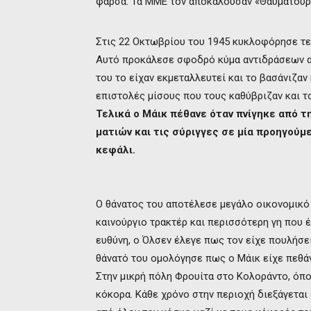
φάρσα. Τα ΜΜΕ τον αποκαλούσαν «Θαυματουρ
Στις 22 Οκτωβρίου του 1945 κυκλοφόρησε τεύ
Αυτό προκάλεσε σφοδρό κύμα αντιδράσεων α
του το είχαν εκμεταλλευτεί και το βασάνιζα
επιστολές μίσους που τους καθύβριζαν και τ
Τελικά ο Μάικ πέθανε όταν πνίγηκε από τη
ματιών και τις σύριγγες σε μία προηγούμ
κεφάλι.
Ο θάνατος του αποτέλεσε μεγάλο οικονομικό 
καινούργιο τρακτέρ και περισσότερη γη που 
ευθύνη, ο Όλσεν έλεγε πως τον είχε πουλήσει
θάνατό του ομολόγησε πως ο Μάικ είχε πεθάνε
Στην μικρή πόλη Φρουίτα στο Κολοράντο, όπο
κόκορα. Κάθε χρόνο στην περιοχή διεξάγεται