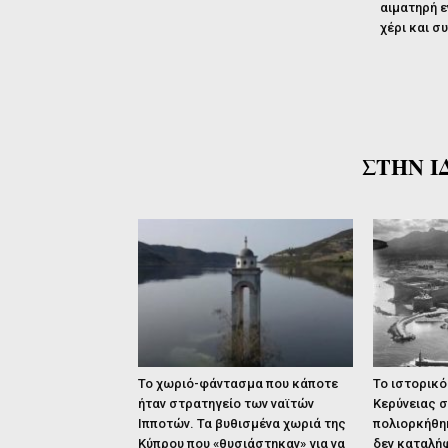
αιματηρή ε
χέρι και συ
ΣΤΗΝ Ι
Το χωριό-φάντασμα που κάποτε
Το ιστορικό
ήταν στρατηγείο των ναϊτών
Κερύνειας 
Ιπποτών. Τα βυθισμένα χωριά της
πολιορκήθη
Κύπρου που «θυσιάστηκαν» για να
δεν καταλή