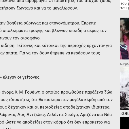
 πεθάνει από αιμορραγία. Οι ιδιοκτήτες του άτυχου ζώου,
του 
του 
ατήσουν ζωντανό και να το μεγαλώσουν.
 την βοήθεια σύριγγας και σταγονόμετρου. Έπρεπε
ό υπολείμματα τροφής και βλέννας επειδή ο αέρας τον
αίνουν τον οισοφάγο.
 είδηση. Γείτονες και κάτοικοι της περιοχής έρχονταν για
ταν απάτη. Για να τον δουν έπρεπε να κεράσουν τους
κεφά
την 
εν δ
 έλεγαν οι γείτονες.
 όνομα Χ. Μ. Γουέιντ, ο οποίος προωθούσε παράξενα ζώα
 τους ιδιοκτήτες ότι θα εισέπρατταν μεγάλα κέρδη από τον
τους δέχτηκαν και οι περιοδείες αποδείχτηκαν ιδιαίτερα
ΕΟΚΑ
ώριντα, Λος Άντζελες, Ατλάντα, Σικάγο, Αριζόνα και Νέα
πλατ
ρό ώστε να αποδείξει στον κόσμο ότι δεν επρόκειτο για
παιδ