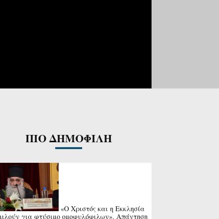
ΠΙΟ ΔΗΜΟΦΙΛΗ
«Ο Χριστός και η Εκκλησία
μιλούν για φτύσιμο ομοφυλόφιλων». Απάντηση