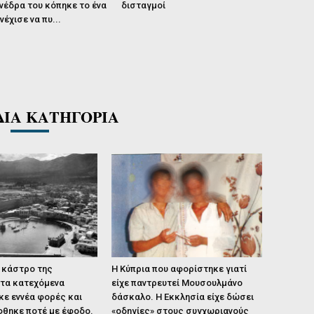
νέδρα του κόπηκε το ένα
δισταγμοί
νέχισε να πυ...
ΔΙΑ ΚΑΤΗΓΟΡΙΑ
 κάστρο της
Η Κύπρια που αφορίστηκε γιατί
στα κατεχόμενα
είχε παντρευτεί Μουσουλμάνο
κε εννέα φορές και
δάσκαλο. Η Εκκλησία είχε δώσει
φθηκε ποτέ με έφοδο.
«οδηγίες» στους συγχωριανούς