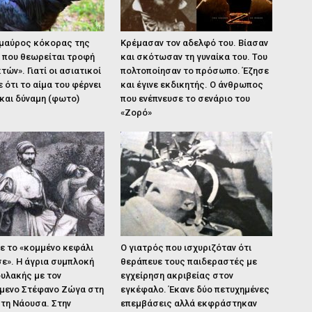
 μαύρος κόκορας της
Κρέμασαν τον αδελφό του. Βίασαν
 που θεωρείται τροφή
και σκότωσαν τη γυναίκα του. Του
τών». Γιατί οι ασιατικοί
πολτοποίησαν το πρόσωπο. Έζησε
ε ότι το αίμα του φέρνει
και έγινε εκδικητής. Ο άνθρωπος
και δύναμη (φωτο)
που ενέπνευσε το σενάριο του
«Ζορό»
ε το «κομμένο κεφάλι
Ο γιατρός που ισχυριζόταν ότι
ε». Η άγρια συμπλοκή
θεράπευε τους παιδεραστές με
υλακής με τον
εγχείρηση ακριβείας στον
μενο Στέφανο Ζώγα στη
εγκέφαλο. Έκανε δύο πετυχημένες
 τη Νάουσα. Στην
επεμβάσεις αλλά εκφράστηκαν