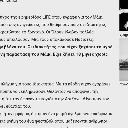
γό Μάικ».
χος της εφημερίδας LIFE όπου έγραφε για τον Μάικ.
πό τους αναγνώστες που θεώρησαν πως οι ιδιοκτήτες
ν κρατώντας το ζωντανό. Οι Όλσεν έλαβαν πολλές
χρήμ
παρά
ους απειλούσαν. Μία τους αποκαλούσε Ναζιστές.
Κάλα
ν βλένα του. Οι ιδιοκτήτες του είχαν ξεχάσει το υγρό
ενη παράσταση του Μάικ. Είχε ζήσει 18 μήνες χωρίς
πρωτ
πλήγμα για τους ιδιοκτήτες. Με τα κέρδη είχαν αγοράσει
«μοι
έπρεπε να ξεπληρώσουν. Θέλοντας να αποφύγει την
 ή ότι τον έφαγαν τα κογιότ στην Αριζόνα. Λίγο πριν τον
ι εξαιτίας του.
υ ήταν η φάρμα, έστησαν ένα μικρό άγαλμα ενός ακέφαλου
 εις μνήμη του ένα φεστιβάλ όπου μαζεύονται άνθρωποι