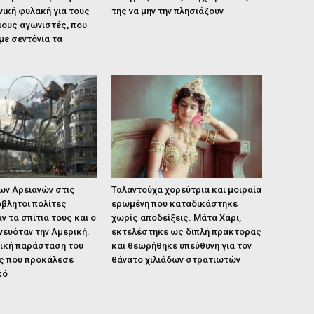
νική φυλακή για τους
της να μην την πλησιάζουν
ιους αγωνιστές, που
ε σεντόνια τα
ων Αρειανών στις
Ταλαντούχα χορεύτρια και μοιραία
βλητοι πολίτες
ερωμένη που καταδικάστηκε
ν τα σπίτια τους και ο
χωρίς αποδείξεις. Μάτα Χάρι,
νευόταν την Αμερική.
εκτελέστηκε ως διπλή πράκτορας
ική παράσταση του
και θεωρήθηκε υπεύθυνη για τον
ς που προκάλεσε
θάνατο χιλιάδων στρατιωτών
κό