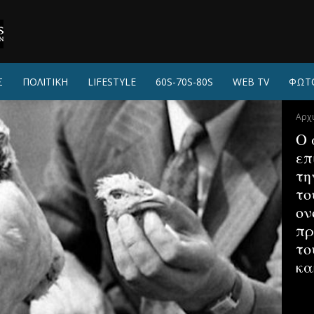
Σ
ΠΟΛΙΤΙΚΗ
LIFESTYLE
60S-70S-80S
WEB TV
ΦΩΤ
Αρχ
Ο 
επ
τη
το
ον
πρ
το
κα