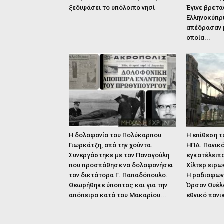
ξεδιψάσει το υπόλοιπο νησί
Έγινε βρετα
Ελληνοκύπρ
απέδρασαν μ
οποία...
Η δολοφονία του Πολύκαρπου
Η επίθεση τ
Γιωρκάτζη, από την χούντα.
ΗΠΑ. Πανικό
Συνεργάστηκε με τον Παναγούλη
εγκατέλειπα
που προσπάθησε να δολοφονήσει
Χίλτερ ειρω
τον δικτάτορα Γ. Παπαδόπουλο.
Η ραδιοφων
Θεωρήθηκε ύποπτος και για την
Όρσον Ουέλ
απόπειρα κατά του Μακαρίου...
εθνικό πανι