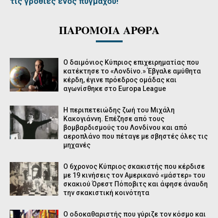
τις γροθιές ενός πυγμάχου!
ΠΑΡΟΜΟΙΑ ΑΡΘΡΑ
Ο δαιμόνιος Κύπριος επιχειρηματίας που
κατέκτησε το «Λονδίνο.» Έβγαλε αμύθητα
κέρδη, έγινε πρόεδρος ομάδας και
αγωνίσθηκε στο Europa League
Η περιπετειώδης ζωή του Μιχάλη
Κακογιάννη. Επέζησε από τους
βομβαρδισμούς του Λονδίνου και από
αεροπλάνο που πέταγε με σβηστές όλες τις
μηχανές
Ο 6χρονος Κύπριος σκακιστής που κέρδισε
με 19 κινήσεις τον Αμερικανό «μάστερ» του
σκακιού Όρεστ Πόποβιτς και άφησε άναυδη
την σκακιστική κοινότητα
Ο οδοκαθαριστής που γύριζε τον κόσμο και