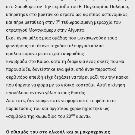
στο Σαουθάμπτον. Την περίοδο του Β’ Παγκοσμίου Πολέμου,
υπηρέτησε στο βρετανικό στρατό ως έφιππος αστυνομικός
η
και πήρε μετάθεση στην 7
τεθωρακισμένη μεραρχία του
στρατηγού Μοντγκόμερυ στην Αίγυπτο.
Εκεί, έγινε μέλος μιας ομάδας που ψυχαγωγούσε τους
φαντάρους και έκανε ταχυδακτυλουργικά κόλπα,
εμπλουτισμένα με στοιχεία κωμωδίας.
Ένα βράδυ στο Κάιρο, κατά τη διάρκεια ενός σκετς που θα
παρουσίαζε, δανείστηκε ένα φέσι από έναν περαστικό
σερβιτόρο επειδή είχε ξεχάσει να πάρει μαζί του την κάσκα
που έπρεπε να φορά με το ειδικό κοστούμι. Αυτή η κίνηση
προκάλεσε έντονο γέλιο στους θεατές.
Από τότε, δεν έπαψε ποτέ να φορά αυτό το φέσι στις
παραστάσεις του και αργότερα χαρακτηρίστηκε ως
ου
«σύμβολο της κωμωδίας του 20
αιώνα».
Ο εθισμός του στο αλκοόλ και οι μακροχρόνιες