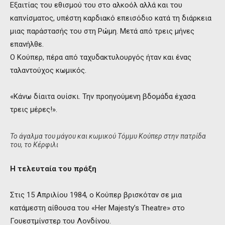
Εξαιτίας του εθισμού του στο αλκοόλ αλλά και του
καπνίσματος, υπέστη καρδιακό επεισόδιο κατά τη διάρκεια
μιας παράστασής του στη Ρώμη. Μετά από τρεις μήνες
επανήλθε.
Ο Κούπερ, πέρα από ταχυδακτυλουργός ήταν και ένας
ταλαντούχος κωμικός.
«Κάνω δίαιτα ουίσκι. Την προηγούμενη βδομάδα έχασα
τρεις μέρες!».
Το άγαλμα του μάγου και κωμικού Τόμμυ Κούπερ στην πατρίδα
του, το Κέρφιλι
Η τελευταία του πράξη
Στις 15 Απριλίου 1984, ο Κούπερ βρισκόταν σε μια
κατάμεστη αίθουσα του «Her Majesty’s Theatre» στο
Γουεστμίνστερ του Λονδίνου.