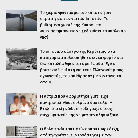
Το χωριό-φάντασμα που κάποτε ήταν
στρατηγείο των ναϊτών Ιπποτών. Τα
βυθισμένα χωριά της Κύπρου που
«θυσιάστηκαν» για να ξεδιψάσει το υπόλοιπο
νησί
Το ιστορικό κάστρο της Κερύνειας στα
κατεχόμενα πολιορκήθηκε εννέα φορές και
δεν καταλήφθηκε ποτέ με έφοδο. Έγινε
βρετανική φυλακή για τους Ελληνοκύπριους
αγωνιστές, που απέδρασαν με σεντόνια τα
οποία...
Η Κύπρια που αφορίστηκε γιατί είχε
παντρευτεί Μουσουλμάνο δάσκαλο. Η
Εκκλησία είχε δώσει «οδηγίες» στους
συγχωριανούς της να μην την πλησιάζουν
Η δολοφονία του Πολύκαρπου Γιωρκάτζη,
από την χούντα. Συνεργάστηκε με τον