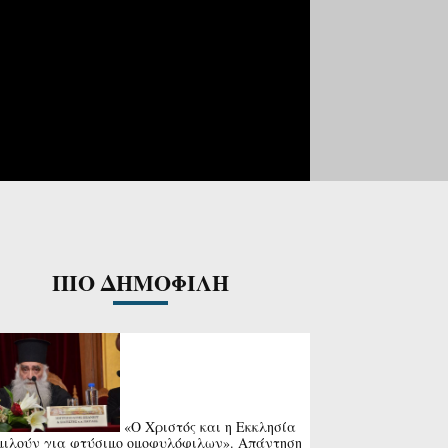
ΠΙΟ ΔΗΜΟΦΙΛΗ
«Ο Χριστός και η Εκκλησία
μιλούν για φτύσιμο ομοφυλόφιλων». Απάντηση