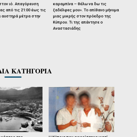
 στον ιό. Απαγόρευση
καραμπίνα – θέλω να δω τις
ς από τις 21:00 έως τις
ξαδέλφες μου». Το απίθανο μήνυμα
έα αυστηρά μέτρα στην
μιας μικρής στον πρόεδρο της
Κύπρου. Τι της απάντησε ο
Αναστασιάδης
ΔΙΑ ΚΑΤΗΓΟΡΙΑ