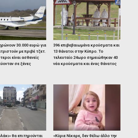
ηρώνουν 30.000 ευρώ για
396 επιβεβαιωμένα κρούσματα και
τριστούν με πριβέ τζετ.
13 θάνατοι στην Κύπρο. Το
τεροι είναι ασθενείς
τελευταίο 24ωρο σημειώθηκαν 40
ύονταν σε ξένες
νέα κρούσματα και ένας θάνατος
λάκι» θα επιτηρούνται
«Κύριε Νίκαρε, δεν θέλω άλλο την