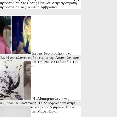
μητροπολίτη Σιατίστης Παύλου στην προτροπή
μητροπολίτη Αιγιαλείας Αμβρόσιου
Ζει με δύο σφαίρες στο
λι. Η συγκλονιστική ιστορία της Ασπασίας που
πυροβόλησε ο πατέρας της για να εκδικηθεί την
ιαστάσει σύζυγό του ...
Η «Μπουμπουλίνα της
», Λουκία Λαουτάρη. Τη δολοφόνησαν στην
εία του χωριού. Ήταν έγκυος 5 μηνών στο 7ο
ί της. Το τραγούδι της Μαρινέλλας