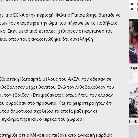
του 
του 
ης της ΕΟΚΑ στην περιοχή, Φώτης Παπαφώτης, διέταξε να
ων τον σταμάτησε την ώρα που πήγαινε με το ποδήλατο
ο. Εκεί, μετά από εντολές, χτύπησαν οι καμπάνες του
τεία, όπου τους ανακοινώθηκε ότι συνελήφθη
κεφά
την 
εν δ
Χριστάκη Κατσαμπά, μέλους του ΑΚΕΛ, τον έδεσαν σε
λιθοβόλησαν μέχρι θανάτου. Ενώ τον λιθοβολούσαν του
ι τον έβριζαν. «Ετοιμοθάνατος όπως ήταν, τον έλυσαν,
του ουρούσαν στο πρόσωπο. Και το χειρότερο ήταν ότι
 του δημοτικού σχολείου τα οποία μάζεψαν οι
 έγκλημα πήρε και ο ιερέας του χωριού».
ΕΟΚΑ
πλατ
παιδ
στήριξε ότι ο Μένοικος πέθανε από ανακοπή καρδιάς.