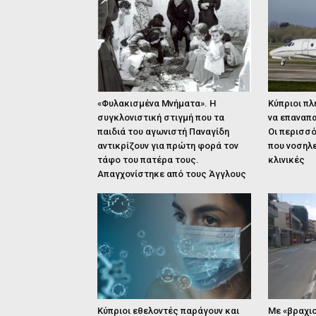
«Φυλακισμένα Μνήματα». Η
Κύπριοι πλ
συγκλονιστική στιγμή που τα
να επαναπα
παιδιά του αγωνιστή Παναγίδη
Οι περισσό
αντικρίζουν για πρώτη φορά τον
που νοσηλε
τάφο του πατέρα τους.
κλινικές
Απαγχονίστηκε από τους Άγγλους
Κύπριοι εθελοντές παράγουν και
Με «βραχιο