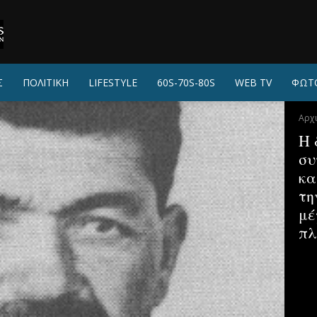
Σ
ΠΟΛΙΤΙΚΗ
LIFESTYLE
60S-70S-80S
WEB TV
ΦΩΤ
Αρχ
Η 
συ
κα
τη
μέ
πλ