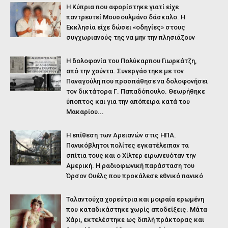
Η Κύπρια που αφορίστηκε γιατί είχε
παντρευτεί Μουσουλμάνο δάσκαλο. Η
Εκκλησία είχε δώσει «οδηγίες» στους
συγχωριανούς της να μην την πλησιάζουν
Η δολοφονία του Πολύκαρπου Γιωρκάτζη,
από την χούντα. Συνεργάστηκε με τον
Παναγούλη που προσπάθησε να δολοφονήσει
τον δικτάτορα Γ. Παπαδόπουλο. Θεωρήθηκε
ύποπτος και για την απόπειρα κατά του
Μακαρίου...
Η επίθεση των Αρειανών στις ΗΠΑ.
Πανικόβλητοι πολίτες εγκατέλειπαν τα
σπίτια τους και ο Χίλτερ ειρωνευόταν την
Αμερική. Η ραδιοφωνική παράσταση του
Όρσον Ουέλς που προκάλεσε εθνικό πανικό
Ταλαντούχα χορεύτρια και μοιραία ερωμένη
που καταδικάστηκε χωρίς αποδείξεις. Μάτα
Χάρι, εκτελέστηκε ως διπλή πράκτορας και