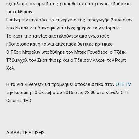
εξοπλισμό σε ορειβάτες χτυπήθηκαν από χιονοστιβάδα και
σκοτώθηκαν.
Εκείνη την περίοδο, το συνεργείο της παραγωγής βρισκόταν
στο Νεπαλ και διέκοψε για λίγες ημέρες τα γυρίσματα.
Το καστ της ταινίας αποτελούνταν από γνωστούς
ηθοποιούς και η ταινία απέσπασε θετικές κριτικές.
Ο Τζος Μπρόλιν υποδύθηκε τον Μπεκ Γουέδερς, ο Τζέϊκ
Τζίλενχαλ τον Σκοτ Φίσερ και ο Τζέισον Κλαρκ τον Ρομπ
Χολ.
Η ταινία «Εverest» θα προβληθεί αποκλειστικά στον
OTE TV
την Κυριακή 30 Οκτωβρίου 2016 στις 22:00 στο κανάλι OTE
Cinema 1HD
ΔΙΑΒΑΣΤΕ ΕΠΙΣΗΣ: