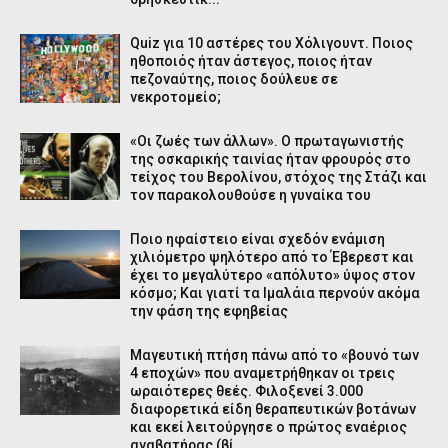
Quiz για 10 αστέρες του Χόλιγουντ. Ποιος
ηθοποιός ήταν άστεγος, ποιος ήταν
πεζοναύτης, ποιος δούλευε σε
νεκροτομείο;
«Οι ζωές των άλλων». Ο πρωταγωνιστής
της οσκαρικής ταινίας ήταν φρουρός στο
τείχος του Βερολίνου, στόχος της Στάζι και
τον παρακολουθούσε η γυναίκα του
Ποιο ηφαίστειο είναι σχεδόν ενάμιση
χιλιόμετρο ψηλότερο από το Έβερεστ και
έχει το μεγαλύτερο «απόλυτο» ύψος στον
κόσμο; Και γιατί τα Ιμαλάια περνούν ακόμα
την φάση της εφηβείας
Μαγευτική πτήση πάνω από το «βουνό των
4 εποχών» που αναμετρήθηκαν οι τρεις
ωραιότερες θεές. Φιλοξενεί 3.000
διαφορετικά είδη θεραπευτικών βοτάνων
και εκεί λειτούργησε ο πρώτος εναέριος
αναβατήρας (βί...