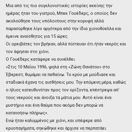
Μια από τις πιο συγκλονιστικές ιστορίες εκείνης την
ημέρας ήταν του γιατρού, Μπεκ Γουέδερς, ο οποίος δεν
ακολούθησε τους υπόλοιπους στην κορυφή αλλά
παρασύρθηκε λίγο αργότερα από την ίδια χιονοθύελλα και
έμεινε αναίσθητος για 15 ώρες.
Οι ορειβάτες τον βρήκαν, αλλά πίστευαν ότι ήταν νεκρός και
τον άφησαν στο χιόνι.
Ο Γουέδερς κατάφερε να συνέλθει.
«Στις 10 Μαΐου 1996, ψηλά στη «Ζώνη Θανάτου» στο
Έβερεστ, θυμάμαι να πεθαίνω. Το κρύο με μούδιασε και
σταδιακά έχανα τις αισθήσεις μου. Την επόμενη μέρα, καθώς
ο ήλιος κατευθυνόταν προς τον ορίζοντα, επέστρεψα απ’
τους νεκρούς και άνοιξα τα μάτια μου. Αυτό είναι ένα
μυστήριο και ένα θαύμα που ακόμα δεν μπορώ να
κατανοήσω πλήρως».
Ενώ ήταν καλυμμένος με χιόνι, και υπέφερε από
κρυοπαγήματα, σηκώθηκε και άρχισε να περπατάει.