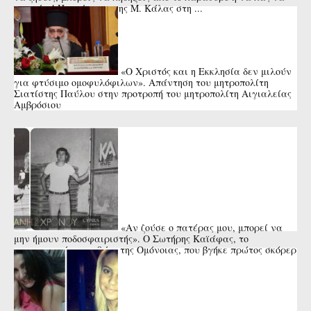
πνιγείς»! Η απάντηση της Μ. Κάλας στη ...
«Ο Χριστός και η Εκκλησία δεν μιλούν
για φτύσιμο ομοφυλόφιλων». Απάντηση του μητροπολίτη
Σιατίστης Παύλου στην προτροπή του μητροπολίτη Αιγιαλείας
Αμβρόσιου
«Αν ζούσε ο πατέρας μου, μπορεί να
μην ήμουν ποδοσφαιριστής». Ο Σωτήρης Καϊάφας, το
αναντικατάστατο 9άρι της Ομόνοιας, που βγήκε πρώτος σκόρερ
της Ευρώπης και ...