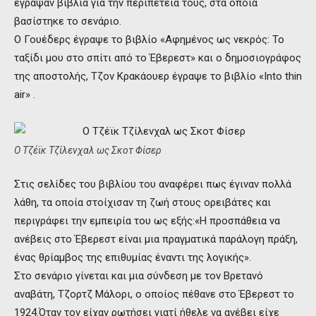
έγραψαν βιβλία για την περιπέτειά τους, στα οποία
βασίστηκε το σενάριο.
Ο Γουέδερς έγραψε το βιβλίο «Αφημένος ως νεκρός: Το
ταξίδι μου στο σπίτι από το Έβερεστ» και ο δημοσιογράφος
της αποστολής, Τζον Κρακάουερ έγραψε το βιβλίο «Into thin
air» .
O Τζέϊκ Τζίλενχαλ ως Σκοτ Φίσερ
Στις σελίδες του βιβλίου του αναφέρει πως έγιναν πολλά
λάθη, τα οποία στοίχισαν τη ζωή στους ορειβάτες και
περιγράφει την εμπειρία του ως εξής:«Η προσπάθεια να
ανέβεις στο Έβερεστ είναι μια πραγματικά παράλογη πράξη,
ένας θρίαμβος της επιθυμίας έναντι της λογικής».
Στο σενάριο γίνεται και μια σύνδεση με τον Βρετανό
αναβάτη, Τζορτζ Μάλορι, ο οποίος πέθανε στο Έβερεστ το
1924.Όταν τον είχαν ρωτήσει γιατί ήθελε να ανέβει είχε