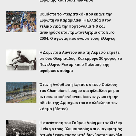
Ευρώπης και έβαλε 489 γκολ
Θυμάστε το «πειρατικό» που έκανε την
Ευρώπη να παραμιλάει; Η Ελλάδα στον
τελικό νικά την Πορτογαλία 1-0 και
ανακηρύσσεται πρωταθλήτρια στο Euro
2004. Ο αγώνας που ένωσε τους Έλληνες
Η Δομνίτσα Λανίτου από τη Λεμεσό έτρεξε
σε δύο Ολυμπιάδες. Κατέρριψε 30 φορές το
Πανελλήνιο Ρεκόρ και ο Παλαμάς της
αφιέρωσε ποίημα
Όταν η Ανόρθωση έφτασε στους Ομίλους
του Champions League και φίλαθλοι με μια
εντυπωσιακή ενέργεια έκαναν γνωστή την
αδικία της Αμμοχώστου σε ολόκληρο τον
κόσμο (βίντεο)
Η συνάντηση του Σπύρου Λούη με τον Χίτλερ.
Η νίκη στους Ολυμπιακούς και ο ισχυρισμός
ότι «έκλεψε» την πρωτιά διανύοντας μεγάλη