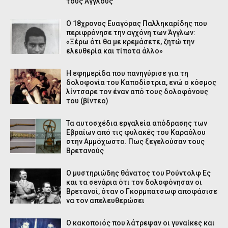
τους Άγγλους
O 18χρονος Ευαγόρας Παλληκαρίδης που
περιφρόνησε την αγχόνη των Άγγλων:
«Ξέρω ότι θα με κρεμάσετε, ζητώ την
ελευθερία και τίποτα άλλο»
Η εφημερίδα που πανηγύρισε για τη
δολοφονία του Καποδίστρια, ενώ ο κόσμος
λίντσαρε τον έναν από τους δολοφόνους
του (βίντεο)
Τα αυτοσχέδια εργαλεία απόδρασης των
Εβραίων από τις φυλακές του Καραόλου
στην Αμμόχωστο. Πως ξεγελούσαν τους
Βρετανούς
Ο μυστηριώδης θάνατος του Ρούντολφ Ες
και τα σενάρια ότι τον δολοφόνησαν οι
Bρετανοί, όταν ο Γκορμπατσωφ αποφάσισε
να τον απελευθερώσει
Ο κακοποιός που λάτρεψαν οι γυναίκες και