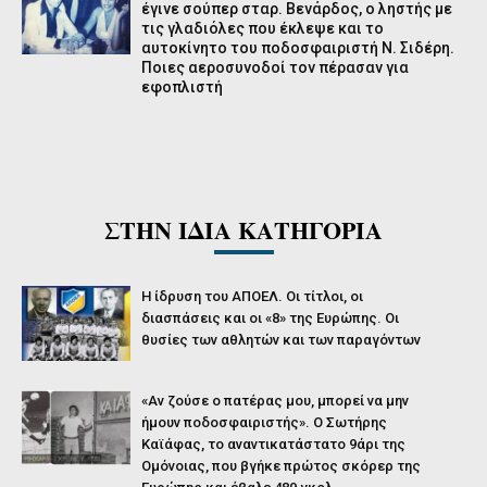
έγινε σούπερ σταρ. Βενάρδος, ο ληστής με
τις γλαδιόλες που έκλεψε και το
αυτοκίνητο του ποδοσφαιριστή Ν. Σιδέρη.
Ποιες αεροσυνοδοί τον πέρασαν για
εφοπλιστή
ΣΤΗΝ ΙΔΙΑ ΚΑΤΗΓΟΡΙΑ
Η ίδρυση του ΑΠΟΕΛ. Οι τίτλοι, οι
διασπάσεις και οι «8» της Ευρώπης. Οι
θυσίες των αθλητών και των παραγόντων
«Αν ζούσε ο πατέρας μου, μπορεί να μην
ήμουν ποδοσφαιριστής». Ο Σωτήρης
Καϊάφας, το αναντικατάστατο 9άρι της
Ομόνοιας, που βγήκε πρώτος σκόρερ της