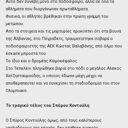
Αυτό δεν συνέβη μόνο στο ποδόσφαιρο, αλλά σε όλα τα
αθλήματα που διοργάνωναν πρωταθλήματα.
Φυσικά, οι αθλητές βρέθηκαν στην πρώτη γραμμή του
μετώπου.
Από τα στοιχεία και τις μαρτυρίες προκύπτει ότι στα βουνά
της Αλβανίας, στο Πόγραδετς, τραυματίστηκε σοβαρά ο
ποδοσφαιριστής της ΑΕΚ Κώστας Βαλαβάνης, από όλμο που
έσκασε μπροστά του.
Το ίδιο και ο δρομέας Καψοκέφαλος.
Στο Τεπελένι πληγώθηκε βαριά στο πόδι ο μεγάλος Αλέκος
Χατζησταυρούδης, ο οποίος έδωσε μάχη μέχρι να
αποθεραπευτεί και να συνεχίσει τη σταδιοδρομία του στον
Ολυμπιακό.
Το τραγικό τέλος του Σπύρου Κοντούλη
Ο Σπύρος Κοντούλης όμως, από τους καλύτερους
μπαλαδόρους της εποχής, δεν στάθηκε τυχερός.