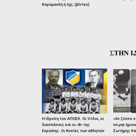
Καραμανλή ή όχι; (βίντεο)
ΣΤΗΝ Ι
Η ίδρυση του ΑΠΟΕΛ. Οι τίτλοι, οι
«Αν ζούσε ο
διασπάσεις και οι «8» της
να μην ήμου
Ευρώπης. Οι θυσίες των αθλητών
Σωτήρης Κα