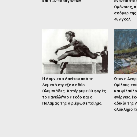
και των παραγόντων
αναντικατάσ
Ομόνοιας, 
σκόρερ της
489 γκολ
Η Δομνίτσα Λανίτου από τη
Όταν η Ανό
Λεμεσό έτρεξε σε δύο
Ομίλους το
Ολυμπιάδες. Κατέρριψε 30 φορές
και φίλαθλο
το Πανελλήνιο Ρεκόρ και ο
ενέργεια έκ
Παλαμάς της αφιέρωσε ποίημα
αδικία της
ολόκληρο το