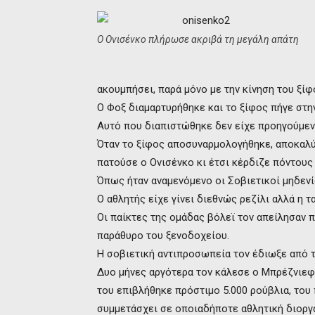
Ο Ονισένκο πλήρωσε ακριβά τη μεγάλη απάτη
ακουμπήσει, παρά μόνο με την κίνηση του ξίφ
Ο Φοξ διαμαρτυρήθηκε και το ξίφος πήγε στη
Αυτό που διαπιστώθηκε δεν είχε προηγούμεν
Όταν το ξίφος αποσυναρμολογήθηκε, αποκαλύ
πατούσε ο Ονισένκο κι έτσι κέρδιζε πόντους 
Όπως ήταν αναμενόμενο οι Σοβιετικοί μηδενί
Ο αθλητής είχε γίνει διεθνώς ρεζίλι αλλά η 
Οι παίκτες της ομάδας βόλεϊ τον απείλησαν 
παράθυρο του ξενοδοχείου.
Η σοβιετική αντιπροσωπεία τον έδιωξε από τ
Δυο μήνες αργότερα τον κάλεσε ο Μπρέζνιεφ 
του επιβλήθηκε πρόστιμο 5.000 ρούβλια, του 
συμμετάσχει σε οποιαδήποτε αθλητική διοργ