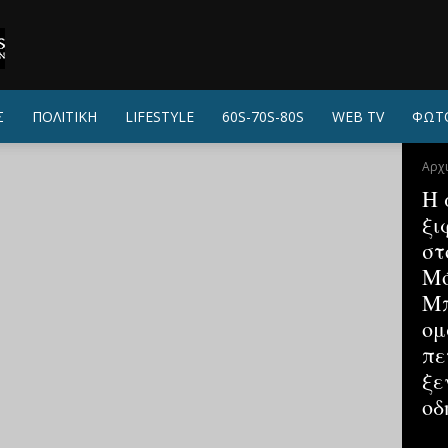
Σ
ΠΟΛΙΤΙΚΗ
LIFESTYLE
60S-70S-80S
WEB TV
ΦΩΤ
Αρχ
Η 
ξι
στ
Μό
Μπ
ομ
πε
ξε
οδ