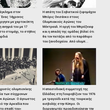
 έγκλημα στον
Η απάτη του Σοβιετικού ξιφομάχου
 Ένας 14χρονος
Μπόρις Ονισένκο στους
ργησε με χαρτοκόπτη
Ολυμπιακούς Αγώνες του
η ανηψιά του με 17
Μόντρεαλ. Η οργή του Μπρέζνιεφ
στο στομάχι, το στήθος
και η απειλή της ομάδας βόλεϊ ότι
αρδιά
θα τον πετάξει από το παράθυρο
του ξενοδοχείου. Από ολυμπ...
χρυσός ολυμπιονίκης
Η επεισοδιακή συμμετοχή της
ρία των σύγχρονων
Ελλάδας στη Γιουροβίζιον του 1976
ν Αγώνων. Ο άγνωστος
με τραγούδι κατά της τουρκικής
ό την Αρκαδία που
εισβολής στην Κύπρο. Οι
 το σπαθί του»
διοργανωτές προειδοποίησαν την