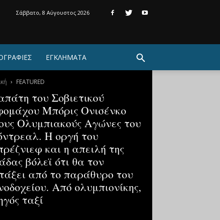
Σάββατο, 8 Αύγουστος 2026
ΟΓΡΑΦΙΕΣ
ΕΓΚΛΗΜΑΤΑ
ική
FEATURED
απάτη του Σοβιετικού
φομάχου Μπόρις Ονισένκο
ους Ολυμπιακούς Αγώνες του
ντρεαλ. Η οργή του
ρέζνιεφ και η απειλή της
άδας βόλεϊ ότι θα τον
τάξει από το παράθυρο του
νοδοχείου. Από ολυμπιονίκης,
ηγός ταξί