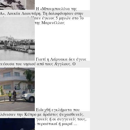
Η «Μπουμπουλίνα της
», Λουκία Λαουτάρη. Τη δολοφόνησαν στην
εία του χωριού. Ήταν έγκυος 5 μηνών στο 7ο
ί της. Το τραγούδι της Μαρινέλλας
Γιατί η Λάρνακα δεν έγινε
εύουσα του νησιού από τους Άγγλους. Ο
ραίος» άνθρωπος
Ειδεχθή εγκλήματα που
λόνισαν την Κύπρο με δράστες ψυχασθενείς.
τα ήταν οι ίδιοι οι γονείς ή οι συγγενείς τους,
 και ανυποψίαστοι περαστικοί ή μικρά ...