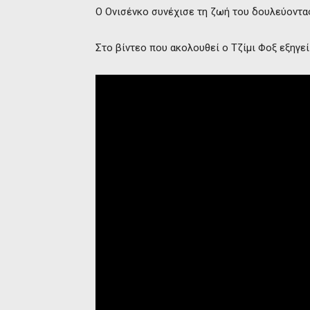
Ο Ονισένκο συνέχισε τη ζωή του δουλεύοντας
Στο βίντεο που ακολουθεί ο Τζίμι Φοξ εξηγε