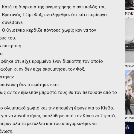
Κατά τη διάρκεια της αναμέτρησης ο αντίπαλός του,
ΕΟΚΑ
Βρετανός Τζίμι Φοξ, αντιλήφθηκε ότι κάτι περίεργο
πλατ
συνέβαινε.
παιδ
Ο Ονισένκο κέρδιζε πόντους χωρίς καν να τον
ους του.
ν επιτροπή.
ο.
φθηκε ότι είχε κρυμμένο έναν διακόπτη τον οποίο
πρωτ
ακόμη κι αν δεν είχε ακουμπήσει τον Φοξ.
«μοι
στηκαν.
ταπείνωση δεν σταμάτησε εκεί.
πως αν τον έβλεπαν μπροστά τους θα τον πετούσαν από το
ο ολυμπιακό χωριό και την επομένη έφυγε για το Κίεβο.
για να λογοδοτήσει, απολύθηκε από τον Κόκκινο Στρατό,
συγκ
Θύμα
πήραν όλα τα μετάλλια και του απαγορεύθηκε να
αλλά
άνωση.