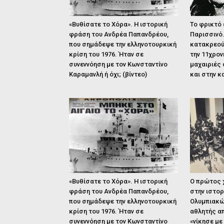
«Βυθίσατε το Χόρα». Η ιστορική
Το φρικτό
φράση του Ανδρέα Παπανδρέου,
Παρισσινό.
που σημάδεψε την ελληνοτουρκική
κατακρεού
κρίση του 1976. Ήταν σε
την 11χρον
συνεννόηση με τον Κωνσταντίνο
μαχαιριές 
Καραμανλή ή όχι; (βίντεο)
και στην κ
«Βυθίσατε το Χόρα». Η ιστορική
Ο πρώτος 
φράση του Ανδρέα Παπανδρέου,
στην ιστο
που σημάδεψε την ελληνοτουρκική
Ολυμπιακώ
κρίση του 1976. Ήταν σε
αθλητής απ
συνεννόηση με τον Κωνσταντίνο
«νίκησε με