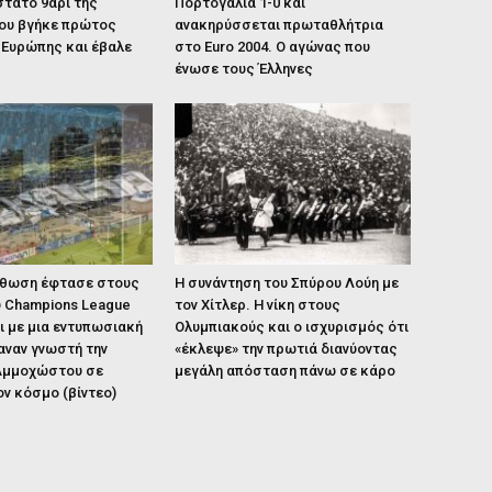
τατο 9άρι της
Πορτογαλία 1-0 και
που βγήκε πρώτος
ανακηρύσσεται πρωταθλήτρια
 Ευρώπης και έβαλε
στο Euro 2004. Ο αγώνας που
ένωσε τους Έλληνες
ρθωση έφτασε στους
Η συνάντηση του Σπύρου Λούη με
υ Champions League
τον Χίτλερ. Η νίκη στους
ι με μια εντυπωσιακή
Ολυμπιακούς και ο ισχυρισμός ότι
αναν γνωστή την
«έκλεψε» την πρωτιά διανύοντας
 Αμμοχώστου σε
μεγάλη απόσταση πάνω σε κάρο
ν κόσμο (βίντεο)