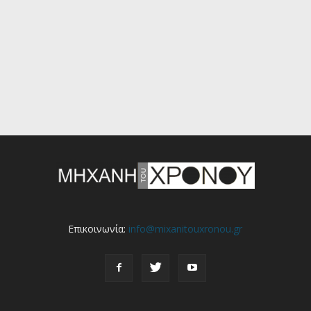
Επικοινωνία:
info@mixanitouxronou.gr