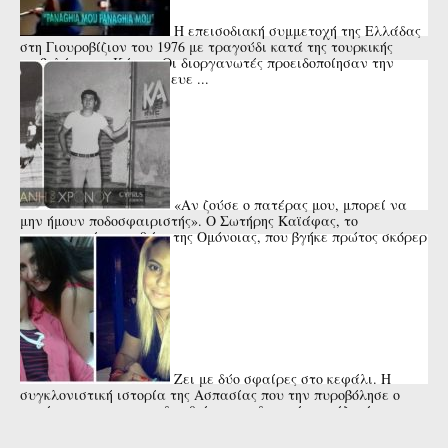
Η επεισοδιακή συμμετοχή της Ελλάδας
στη Γιουροβίζιον του 1976 με τραγούδι κατά της τουρκικής
εισβολής στην Κύπρο. Οι διοργανωτές προειδοποίησαν την
Μαρίζα Κωχ ότι κινδύνευε ...
«Αν ζούσε ο πατέρας μου, μπορεί να
μην ήμουν ποδοσφαιριστής». Ο Σωτήρης Καϊάφας, το
αναντικατάστατο 9άρι της Ομόνοιας, που βγήκε πρώτος σκόρερ
της Ευρώπης και ...
Ζει με δύο σφαίρες στο κεφάλι. Η
συγκλονιστική ιστορία της Ασπασίας που την πυροβόλησε ο
πατέρας της για να εκδικηθεί την εν διαστάσει σύζυγό του ...